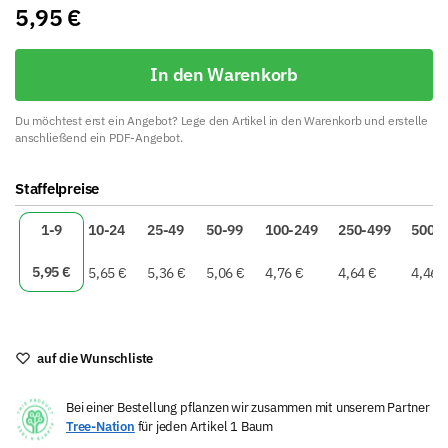
5,95
€
In den Warenkorb
Du möchtest erst ein Angebot? Lege den Artikel in den Warenkorb und erstelle
anschließend ein PDF-Angebot.
A
Staffelpreise
l
t
1-9
10-24
25-49
50-99
100-249
250-499
500+
e
r
5,95
€
5,65
€
5,36
€
5,06
€
4,76
€
4,64
€
4,46
n
a
t
i
auf die Wunschliste
v
e
Bei einer Bestellung pflanzen wir zusammen mit unserem Partner
:
Tree-Nation
für jeden Artikel 1 Baum