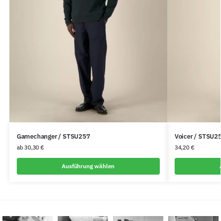
Gamechanger / STSU257
Voicer / STSU2
ab
30,30
€
34,20
€
Ausführung wählen