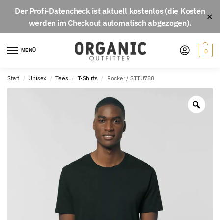
Der
Profi-Datencheck
ist aktuell
kostenlos
(die Kosten
✕
werden im Checkout automatisch abgezogen).
MENÜ
0
Start
Unisex
Tees
T-Shirts
Rocker / STTU758
/
/
/
/