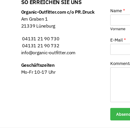
SO ERREICHEN SIE UNS
Name
*
Organic-Outfitter.com c/o PR.Druck
Am Graben 1
21339 Lüneburg
Vorname
04131 21 90 730
E-Mail
*
04131 21 90 732
info@organic-outfitter.com
Kommenta
Geschäftszeiten
Mo-Fr 10-17 Uhr
Absen
Alternati