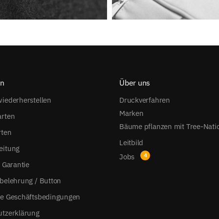
on
Über uns
iederherstellen
Druckverfahren
Marken
arten
Bäume pflanzen mit Tree-Nati
rten
Leitbild
eitung
Jobs
s Garantie
belehrung / Button
ne Geschäftsbedingungen
utzerklärung