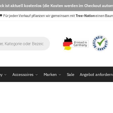
eck
ist aktuell
kostenlos
(die Kosten werden im Checkout autom
🌳 Für jeden Verkauf pflanzen wir gemeinsam mit
Tree-Nation
einen Bau
by
Accessoires
Marken
Sale
Angebot anfordern