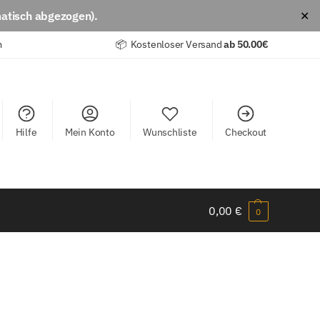
atisch abgezogen).
✕
m
📦 Kostenloser Versand
ab
50.00€
Hilfe
Mein Konto
Wunschliste
Checkout
0,00
€
0