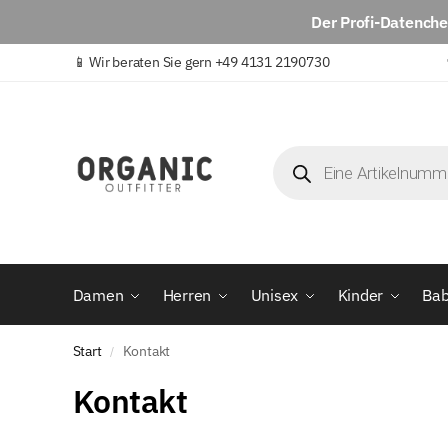
Der
Profi-Datench
📱
Wir beraten Sie gern +49 4131 2190730
Damen
Herren
Unisex
Kinder
Ba
Start
Kontakt
/
Kontakt