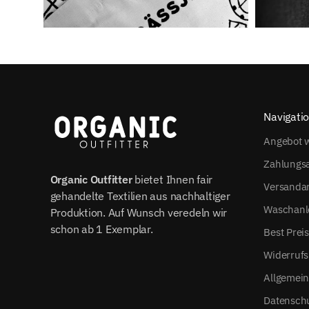
Navigati
Angebot w
Zahlungs
Organic Outfitter
bietet Ihnen fair
Versanda
gehandelte Textilien aus nachhaltiger
Waschanl
Produktion. Auf Wunsch veredeln wir
schon ab 1 Exemplar.
Best Prei
Widerrufs
Allgemei
Datensch