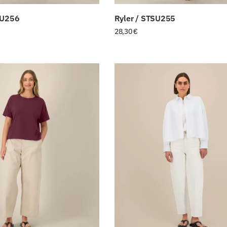
SU256
Ryler / STSU255
28,30
€