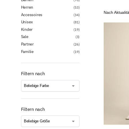
Herren
(53)
Accessoires
(34)
Unisex
(81)
Kinder
(19)
Sale
(3)
Partner
(26)
Familie
(19)
Filtern nach
Filtern nach