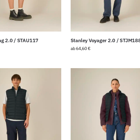
ag 2.0 / STAU117
Stanley Voyager 2.0 / STJM18
ab
64,60
€