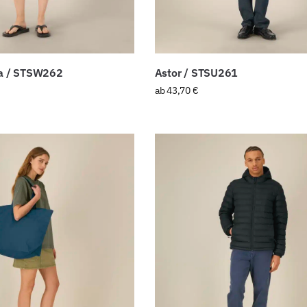
na / STSW262
Astor / STSU261
ab
43,70
€