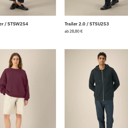
ker / STSW254
Trailer 2.0 / STSU253
ab
28,80
€