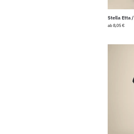
Stella Etta
ab
8,05
€