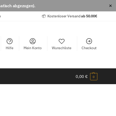
atisch abgezogen).
✕
m
📦 Kostenloser Versand
ab
50.00€
Hilfe
Mein Konto
Wunschliste
Checkout
0,00
€
0