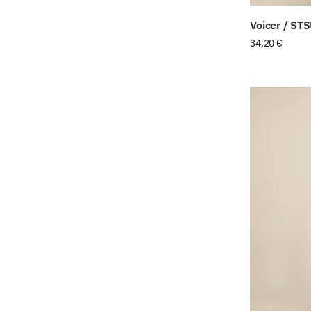
Voicer / ST
34,20
€