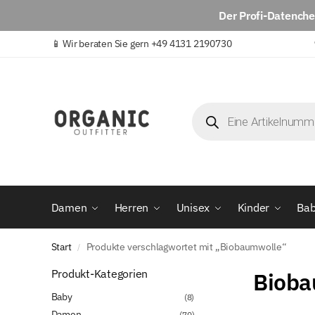
Der
Profi-Datench
📱
Wir beraten Sie gern +49 4131 2190730
Damen
Herren
Unisex
Kinder
Ba
Start
Produkte verschlagwortet mit „Biobaumwolle“
/
Produkt-Kategorien
Bioba
Baby
(8)
Damen
(70)