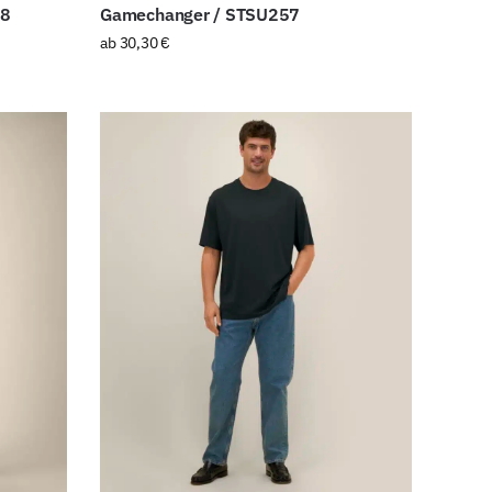
68
Gamechanger / STSU257
ab
30,30
€