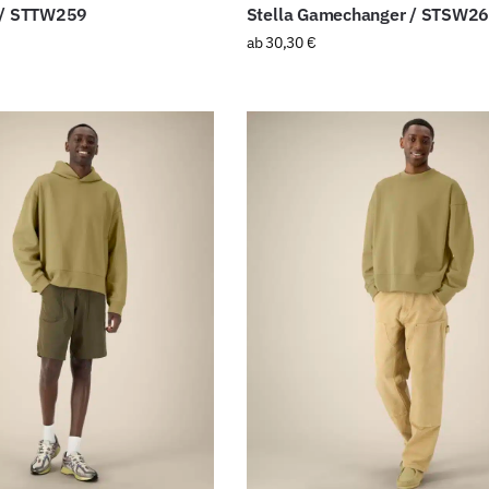
a / STTW259
Stella Gamechanger / STSW2
ab
30,30
€