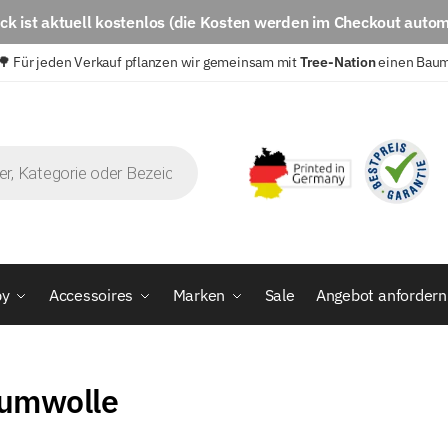
eck
ist aktuell
kostenlos
(die Kosten werden im Checkout autom
🌳 Für jeden Verkauf pflanzen wir gemeinsam mit
Tree-Nation
einen Bau
by
Accessoires
Marken
Sale
Angebot anfordern
umwolle