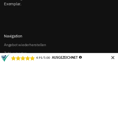
Exemplar.
Navigation
Angebot wiederherstellen
Zahlungsarten
✕
Versandarten
Waschanleitung
Best Preis Garantie
Widerrufsbelehrung / Button
Allgemeine Geschäftsbedingungen
Datenschutzerklärung
Impressum