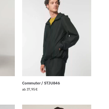
Commuter / STJU846
ab
37,95
€