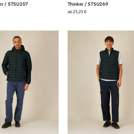
r / STSU257
Thinker / STSU269
ab
23,25
€