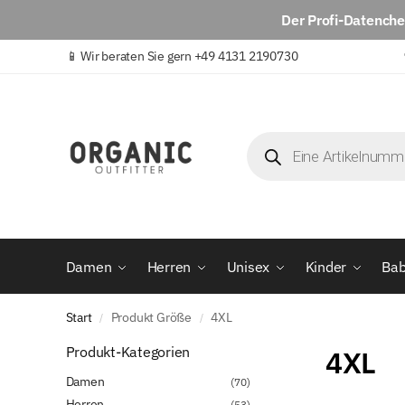
Der
Profi-Datench
📱
Wir beraten Sie gern +49 4131 2190730
Damen
Herren
Unisex
Kinder
Ba
Start
Produkt Größe
4XL
/
/
Produkt-Kategorien
4XL
Damen
(70)
Herren
(53)