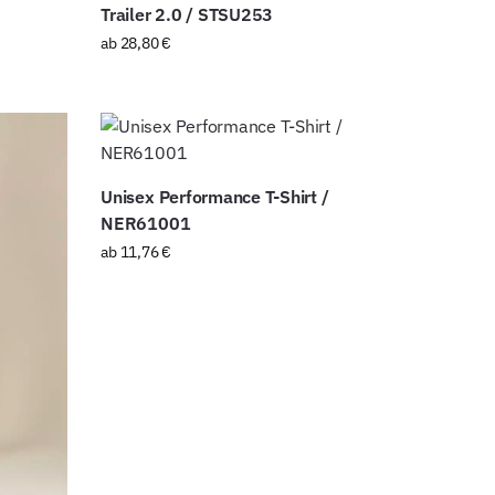
Trailer 2.0 / STSU253
ab
28,80
€
Unisex Performance T-Shirt /
NER61001
ab
11,76
€