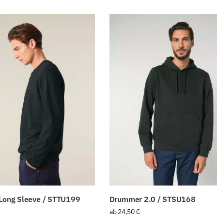
 Long Sleeve / STTU199
Drummer 2.0 / STSU168
ab
24,50
€