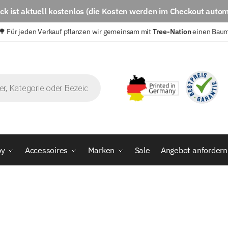
eck
ist aktuell
kostenlos
(die Kosten werden im Checkout autom
🌳 Für jeden Verkauf pflanzen wir gemeinsam mit
Tree-Nation
einen Bau
by
Accessoires
Marken
Sale
Angebot anfordern