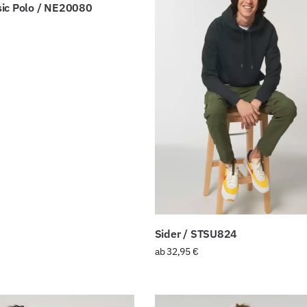
ic Polo / NE20080
Sider / STSU824
ab
32,95
€