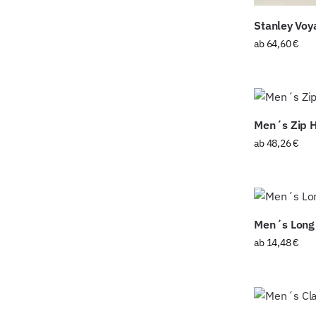
Stanley Voy
ab
64,60
€
Men´s Zip 
ab
48,26
€
Men´s Long 
ab
14,48
€