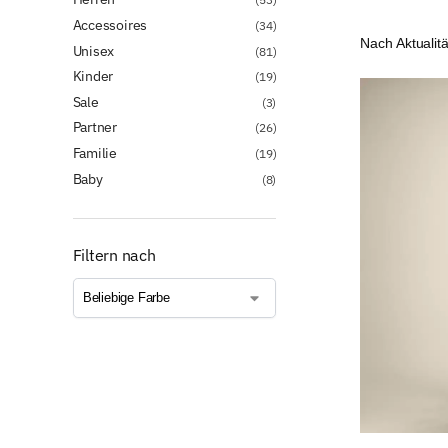
Accessoires
(34)
Unisex
(81)
Kinder
(19)
Sale
(3)
Partner
(26)
Familie
(19)
Baby
(8)
Filtern nach