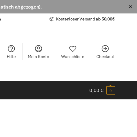
atisch abgezogen).
✕
m
📦 Kostenloser Versand
ab
50.00€
Hilfe
Mein Konto
Wunschliste
Checkout
0,00
€
0