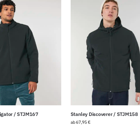
igator / STJM167
Stanley Discoverer / STJM158
ab
67,95
€