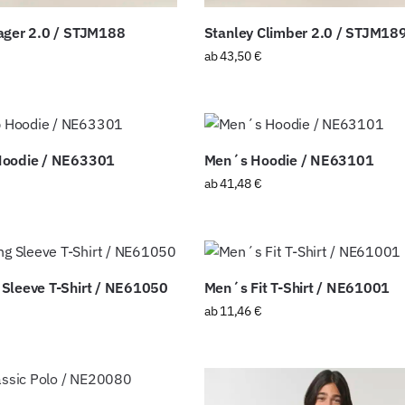
ager 2.0 / STJM188
Stanley Climber 2.0 / STJM18
ab
43,50
€
Hoodie / NE63301
Men´s Hoodie / NE63101
ab
41,48
€
Sleeve T-Shirt / NE61050
Men´s Fit T-Shirt / NE61001
ab
11,46
€