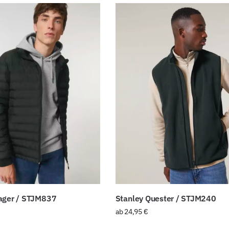
ager / STJM837
Stanley Quester / STJM240
ab
24,95
€