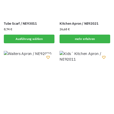
Tube Scarf / NE93011
Kitchen Apron / NE92021
8,74
€
26,68
€
Ausführung wählen
mehr erfahren