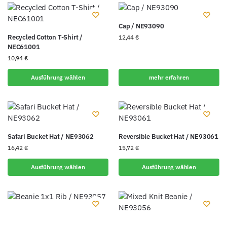
Cap / NE93090
Recycled Cotton T-Shirt /
12,44
€
NEC61001
10,94
€
Ausführung wählen
mehr erfahren
Safari Bucket Hat / NE93062
Reversible Bucket Hat / NE93061
16,42
€
15,72
€
Ausführung wählen
Ausführung wählen