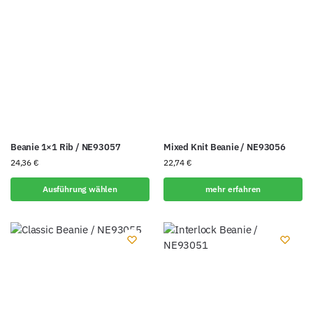
Beanie 1×1 Rib / NE93057
Mixed Knit Beanie / NE93056
24,36
€
22,74
€
Ausführung wählen
mehr erfahren