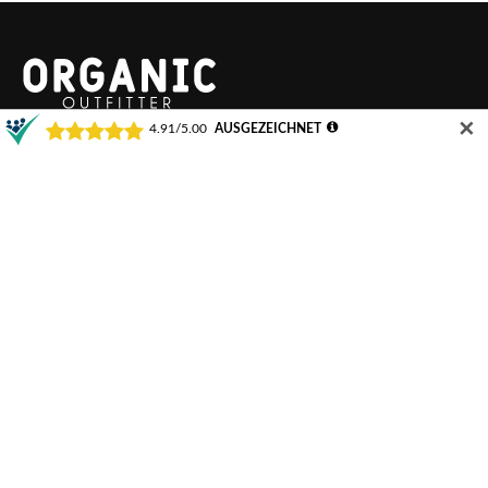
✕
Organic Outfitter
bietet Ihnen fair gehandelte Textilien aus
nachhaltiger Produktion. Auf Wunsch veredeln wir schon ab 1
Exemplar.
Navigation
Angebot wiederherstellen
Zahlungsarten
Versandarten
Waschanleitung