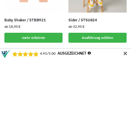
Baby Shaker / STBB921
Sider / STSU824
ab
18,95
€
ab
32,95
€
mehr erfahren
Ausführung wählen
✕