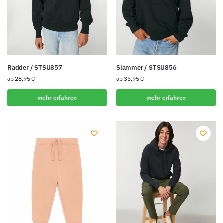
Radder / STSU857
Slammer / STSU856
ab
28,95
€
ab
35,95
€
mehr erfahren
mehr erfahren