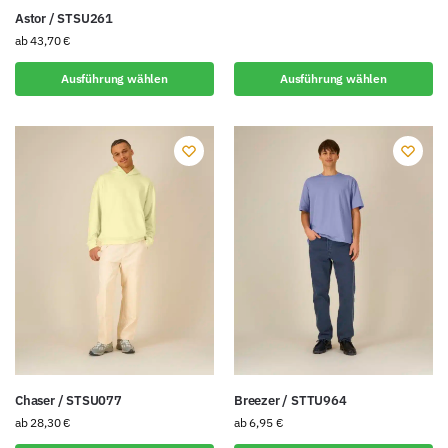
Astor / STSU261
ab
43,70
€
Ausführung wählen
Ausführung wählen
Chaser / STSU077
Breezer / STTU964
ab
28,30
€
ab
6,95
€