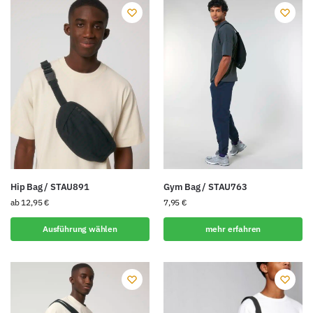
Hip Bag / STAU891
Gym Bag / STAU763
ab
12,95
€
7,95
€
Ausführung wählen
mehr erfahren