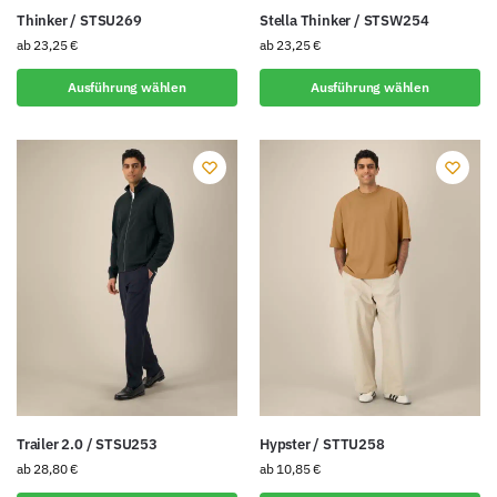
Thinker / STSU269
Stella Thinker / STSW254
ab
23,25
€
ab
23,25
€
Ausführung wählen
Ausführung wählen
Trailer 2.0 / STSU253
Hypster / STTU258
ab
28,80
€
ab
10,85
€