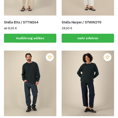
Stella Etta / STTW264
Stella Harper / STWW270
ab
8,05
€
28,50
€
Ausführung wählen
mehr erfahren