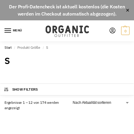
Der
Profi-Datencheck
ist aktuell
kostenlos
(die Kosten
✕
werden im Checkout automatisch abgezogen).
MENÜ
0
Start
Produkt Größe
S
/
/
S
SHOW FILTERS
Ergebnisse 1 – 12 von 174 werden
angezeigt