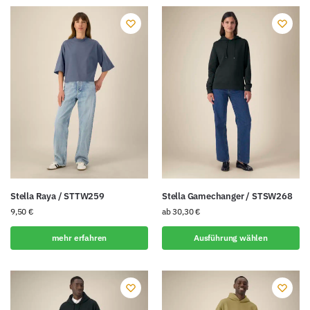
Stella Raya / STTW259
Stella Gamechanger / STSW268
9,50
€
ab
30,30
€
mehr erfahren
Ausführung wählen