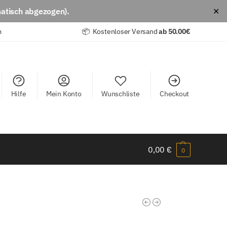
atisch abgezogen).
✕
m
📦 Kostenloser Versand
ab
50.00€
Hilfe
Mein Konto
Wunschliste
Checkout
0,00
€
0