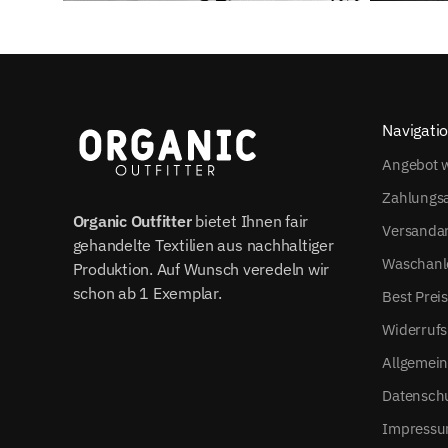
Navigati
Angebot w
Zahlungs
Organic Outfitter
bietet Ihnen fair
Versanda
gehandelte Textilien aus nachhaltiger
Waschanl
Produktion. Auf Wunsch veredeln wir
schon ab 1 Exemplar.
Best Prei
Widerrufs
Allgemei
Datensch
Impress