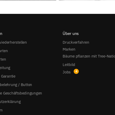
on
Über uns
iederherstellen
Druckverfahren
Marken
arten
Bäume pflanzen mit Tree-Nati
rten
Leitbild
eitung
Jobs
s Garantie
belehrung / Button
ne Geschäftsbedingungen
utzerklärung
um