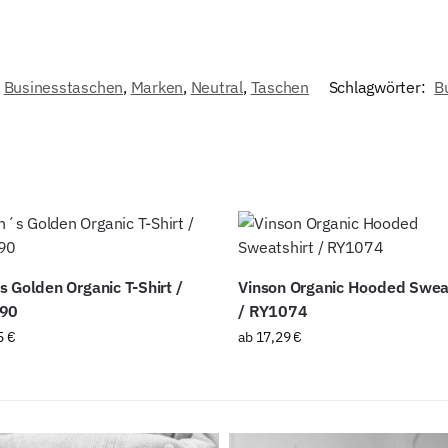
,
Businesstaschen
,
Marken
,
Neutral
,
Taschen
Schlagwörter:
B
 Golden Organic T-Shirt /
Vinson Organic Hooded Sweat
90
/ RY1074
5
€
ab
17,29
€