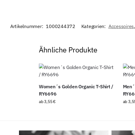
Artikelnummer:
1000244372
Kategorien:
Accessoires
Ähnliche Produkte
Women´s Golden Organic T-Shirt /
Men´s
RY6696
RY66
ab
3,55
€
ab
3,5