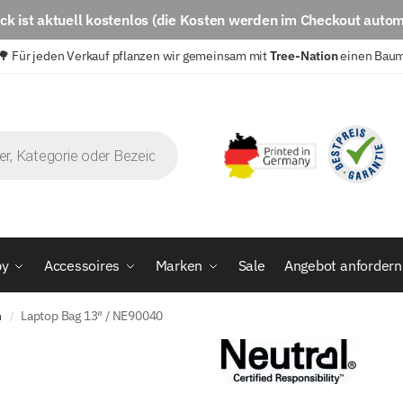
eck
ist aktuell
kostenlos
(die Kosten werden im Checkout autom
🌳 Für jeden Verkauf pflanzen wir gemeinsam mit
Tree-Nation
einen Bau
by
Accessoires
Marken
Sale
Angebot anfordern
n
Laptop Bag 13″ / NE90040
/