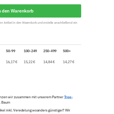
n den Warenkorb
n Artikel in den Warenkorb und erstelle anschließend ein
50-99
100-249
250-499
500+
16,17
€
15,22
€
14,84
€
14,27
€
lanzen wir zusammen mit unserem Partner
Tree-
 1 Baum
tikel inkl. Veredelung woanders günstiger? Wir