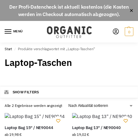
Der
Profi-Datencheck
ist aktuell
kostenlos
(die Kosten
✕
werden im Checkout automatisch abgezogen).
MENÜ
0
Start
Produkte verschlagwortet mit „Laptop-Taschen“
/
Laptop-Taschen
SHOW FILTERS
Alle 2 Ergebnisse werden angezeigt
Laptop Bag 15″ / NE90044
Laptop Bag 13″ / NE90040
ab
19,98
€
ab
19,02
€