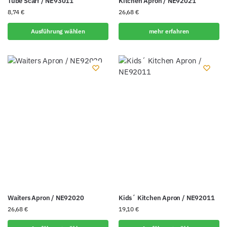
Tube Scarf / NE93011
Kitchen Apron / NE92021
8,74
€
26,68
€
Ausführung wählen
mehr erfahren
Waiters Apron / NE92020
Kids´ Kitchen Apron / NE92011
26,68
€
19,10
€