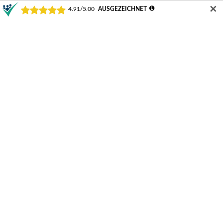
✕
Laptop Bag 13″ / NE90040
Twill Bag, Multiple Handles /
NE90030
ab
19,02
€
10,96
€
Ausführung wählen
Ausführung wählen