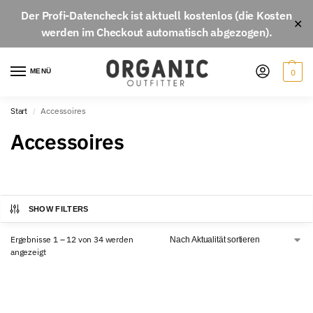
Der
Profi-Datencheck
ist aktuell
kostenlos
(die Kosten
✕
werden im Checkout automatisch abgezogen).
MENÜ
0
Start
Accessoires
/
Accessoires
SHOW FILTERS
Ergebnisse 1 – 12 von 34 werden
angezeigt