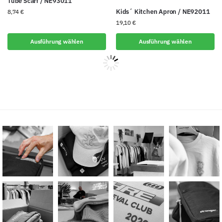
Tube Scarf / NE93011
Kids´ Kitchen Apron / NE92011
8,74
€
19,10
€
Ausführung wählen
Ausführung wählen