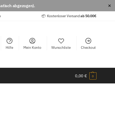
atisch abgezogen).
✕
m
📦 Kostenloser Versand
ab
50.00€
Hilfe
Mein Konto
Wunschliste
Checkout
0,00
€
0