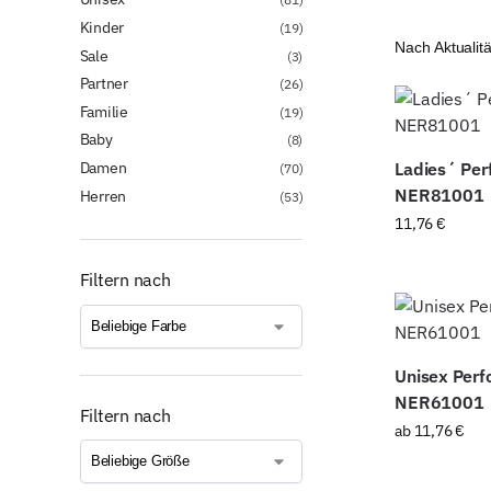
Kinder
(19)
Sale
(3)
Partner
(26)
Familie
(19)
Baby
(8)
Damen
Ladies´ Per
(70)
NER81001
Herren
(53)
11,76
€
Filtern nach
Unisex Perf
NER61001
Filtern nach
ab
11,76
€