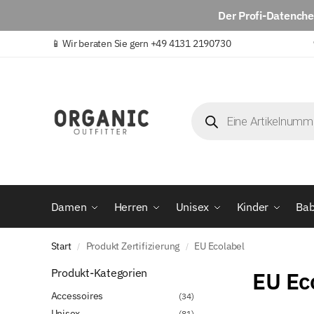
Der
Profi-Datench
📱
Wir beraten Sie gern +49 4131 2190730
Damen
Herren
Unisex
Kinder
Ba
Start
Produkt Zertifizierung
EU Ecolabel
/
/
Produkt-Kategorien
EU Ec
Accessoires
(34)
Unisex
(81)