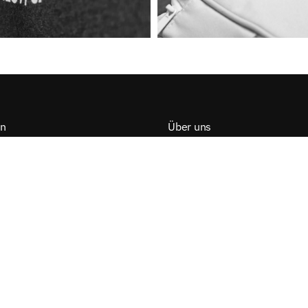
on
Über uns
iederherstellen
Druckverfahren
Marken
arten
Bäume pflanzen mit Tree-Nati
rten
Leitbild
eitung
Jobs
s Garantie
belehrung / Button
ne Geschäftsbedingungen