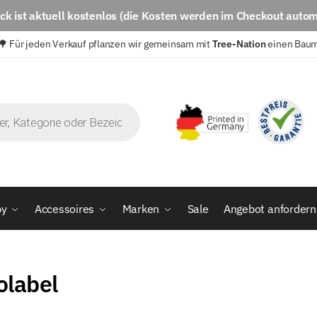
eck
ist aktuell
kostenlos
(die Kosten werden im Checkout autom
🌳 Für jeden Verkauf pflanzen wir gemeinsam mit
Tree-Nation
einen Bau
by
Accessoires
Marken
Sale
Angebot anfordern
olabel