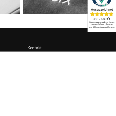
Kontakt
Kontakt
|
Hilfe/FAQ
|
Versand
04131 / 21 90 730
on
service@organic-outfitter.com
Servicezeiten
Montag - Freitag 10.00 - 17.00 Uhr
Zahlungsarten