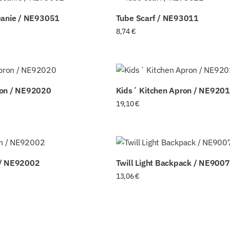
eanie / NE93051
Tube Scarf / NE93011
8,74
€
ron / NE92020
Kids´ Kitchen Apron / NE920
19,10
€
 / NE92002
Twill Light Backpack / NE900
13,06
€