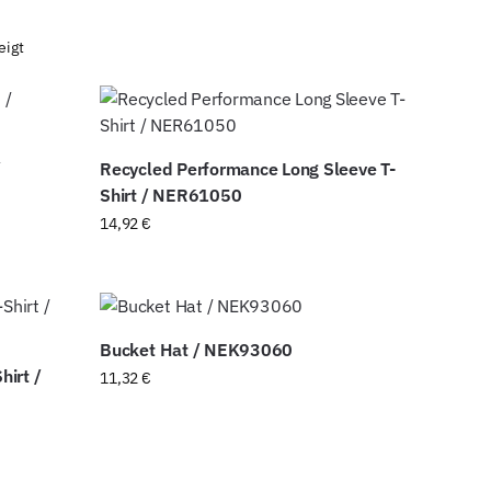
eigt
/
Recycled Performance Long Sleeve T-
Shirt / NER61050
14,92
€
Bucket Hat / NEK93060
hirt /
11,32
€