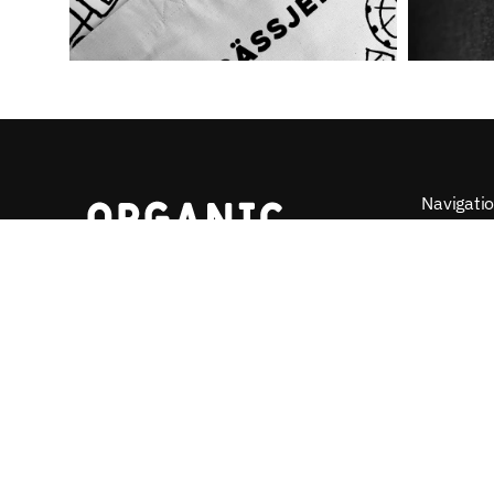
Navigati
Angebot w
Zahlungs
Organic Outfitter
bietet Ihnen fair
Versanda
gehandelte Textilien aus nachhaltiger
Waschanl
Produktion. Auf Wunsch veredeln wir
schon ab 1 Exemplar.
Best Prei
Widerrufs
Allgemei