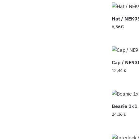
Hat / NEK9
6,56
€
Cap / NE93
12,44
€
Beanie 1×1
24,36
€