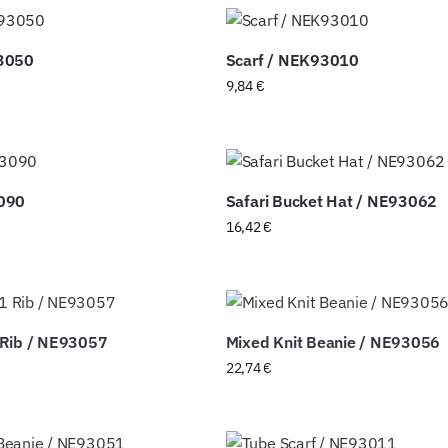
3050
Scarf / NEK93010
9,84
€
090
Safari Bucket Hat / NE93062
16,42
€
 Rib / NE93057
Mixed Knit Beanie / NE93056
22,74
€