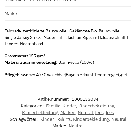
Marke
Fairtrade-zertifizierte Baumwolle | Gekämmte Bio-Baumwolle |
Single Jersey Strick | Modern fit | Elasthan Ripp am Halsausschnitt |
Inneres Nackenband
Grammatur:
155 g/m²
Materialzusammensetzung:
Baumwolle (100%)
Pflegehinweise:
40 °C waschbar|Bügeln erlaubt|Trockner geeignet
Artikelnummer:
1000133034
Kategorien:
Familie
,
Kinder
,
Kinderbekleidung
,
Kinderbekleidung
,
Marken
,
Neutral
,
tees
,
tees
Schlagwörter:
Kinder T-Shirts
,
Kinderbekleidung
,
Neutral
Marke:
Neutral