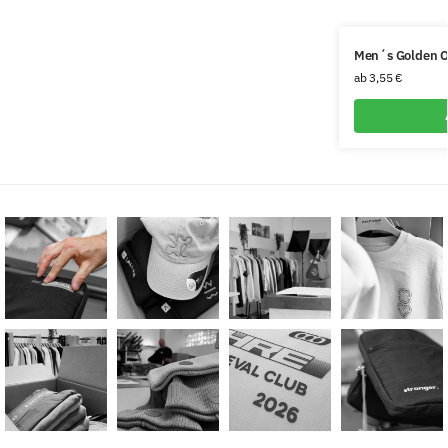
Men´s Golden O
ab
3,55
€