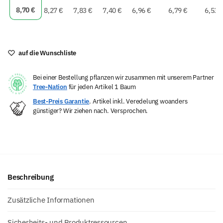
r
8,70
€
8,27
€
7,83
€
7,40
€
6,96
€
6,79
€
6,53
n
a
t
i
auf die Wunschliste
v
e
Bei einer Bestellung pflanzen wir zusammen mit unserem Partner
:
Tree-Nation
für jeden Artikel 1 Baum
Best-Preis Garantie
. Artikel inkl. Veredelung woanders
günstiger? Wir ziehen nach. Versprochen.
Beschreibung
Zusätzliche Informationen
Sicherheits- und Produktressourcen