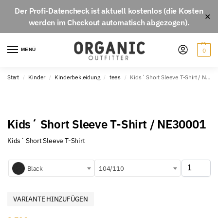
Der
Profi-Datencheck
ist aktuell
kostenlos
(die Kosten
✕
werden im Checkout automatisch abgezogen).
MENÜ
0
Start
Kinder
Kinderbekleidung
tees
Kids´ Short Sleeve T-Shirt / NE30001
/
/
/
/
Kids´ Short Sleeve T-Shirt / NE30001
Kids´ Short Sleeve T-Shirt
Black
104/110
VARIANTE HINZUFÜGEN