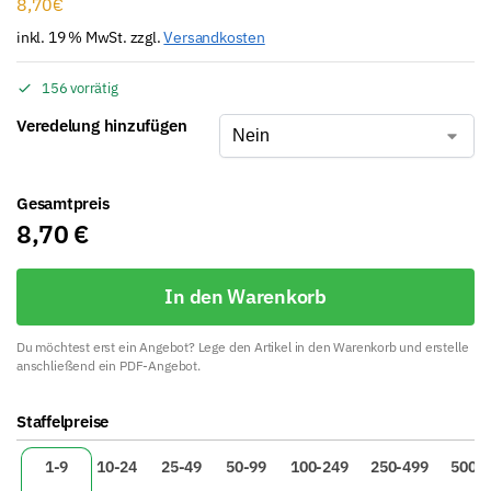
8,70
€
inkl. 19 % MwSt.
zzgl.
Versandkosten
156 vorrätig
Veredelung hinzufügen
Gesamtpreis
8,70
€
In den Warenkorb
Du möchtest erst ein Angebot? Lege den Artikel in den Warenkorb und erstelle
anschließend ein PDF-Angebot.
A
Staffelpreise
l
t
1-9
10-24
25-49
50-99
100-249
250-499
500+
e