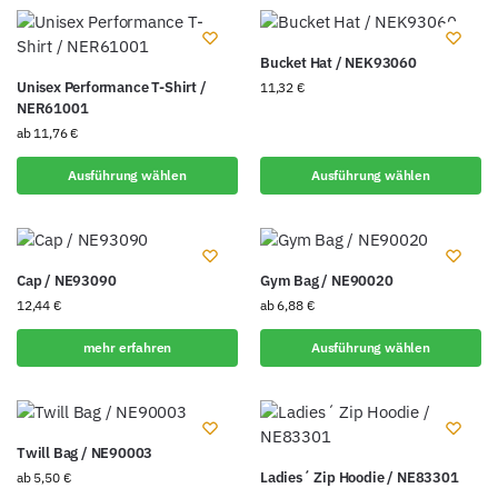
Bucket Hat / NEK93060
Unisex Performance T-Shirt /
11,32
€
NER61001
ab
11,76
€
Ausführung wählen
Ausführung wählen
Cap / NE93090
Gym Bag / NE90020
12,44
€
ab
6,88
€
mehr erfahren
Ausführung wählen
Twill Bag / NE90003
Ladies´ Zip Hoodie / NE83301
ab
5,50
€