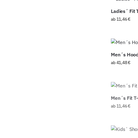
Ladies´ Fit
ab
11,46
€
Men´s Hood
ab
41,48
€
Men´s Fit T
ab
11,46
€