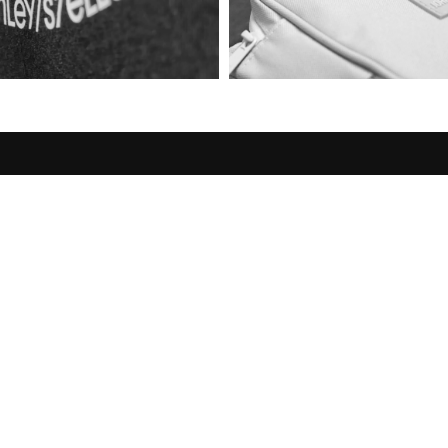
on
Über uns
iederherstellen
Druckverfahren
Marken
arten
Bäume pflanzen mit Tree-Nati
rten
Leitbild
eitung
Jobs
s Garantie
belehrung / Button
ne Geschäftsbedingungen