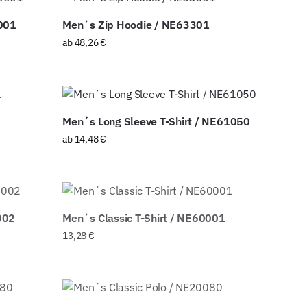
0001
Men´s Zip Hoodie / NE63301
ab
48,26
€
Men´s Long Sleeve T-Shirt / NE61050
ab
14,48
€
002
Men´s Classic T-Shirt / NE60001
13,28
€