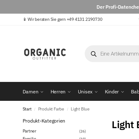
Der
Profi-Datench
📱
Wir beraten Sie gern +49 4131 2190730
Damen
Herren
Unisex
Kinder
Ba
Start
Produkt Farbe
Light Blue
/
/
Produkt-Kategorien
Light 
Partner
(26)
Familie
(19)