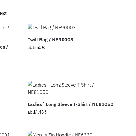
eigt
Twill Bag / NE90003
es /
ab
5,50
€
Ladies´ Long Sleeve T-Shirt / NE81050
ab
14,48
€