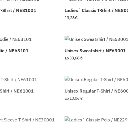
 T-Shirt / NE81001
Ladies´ Classic T-Shirt / NE8
13,28
€
ie / NE63101
Unisex Sweatshirt / NE63001
ab
33,68
€
-Shirt / NE61001
Unisex Regular T-Shirt / NE60
ab
13,06
€