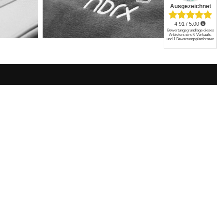
Kontakt
Kontakt
|
Hilfe/FAQ
|
Versand
04131 / 21 90 730
on
service@organic-outfitter.com
Servicezeiten
Montag - Freitag 10.00 - 17.00 Uhr
Zahlungsarten