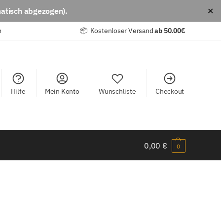
atisch abgezogen).
✕
m
📦 Kostenloser Versand
ab
50.00€
Hilfe
Mein Konto
Wunschliste
Checkout
0,00
€
0