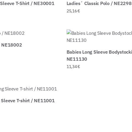
 Sleeve T-Shirt / NE30001
Ladies´ Classic Polo / NE229
25,16
€
 / NE18002
Babies Long Sleeve Bodystocki
NE11130
11,34
€
 Sleeve T-shirt / NE11001