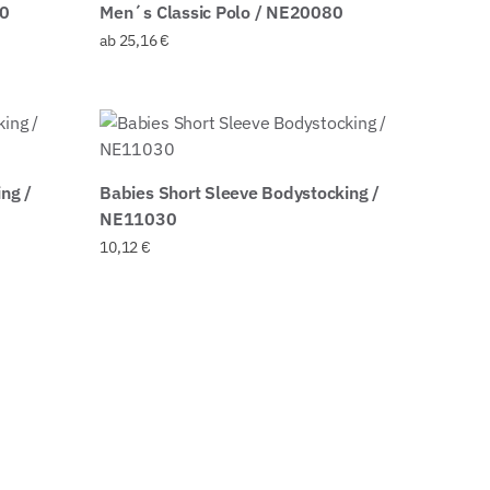
80
Men´s Classic Polo / NE20080
ab
25,16
€
ng /
Babies Short Sleeve Bodystocking /
NE11030
10,12
€