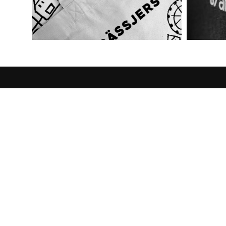
Navigati
Angebot w
Zahlungs
Organic Outfitter
bietet Ihnen fair
Versanda
gehandelte Textilien aus nachhaltiger
Waschanl
Produktion. Auf Wunsch veredeln wir
schon ab 1 Exemplar.
Best Prei
Widerrufs
Allgemei