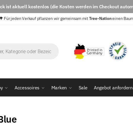
eck
ist aktuell
kostenlos
(die Kosten werden im Checkout autom
🌳 Für jeden Verkauf pflanzen wir gemeinsam mit
Tree-Nation
einen Bau
by
Accessoires
Marken
Sale
Angebot anfordern
Blue