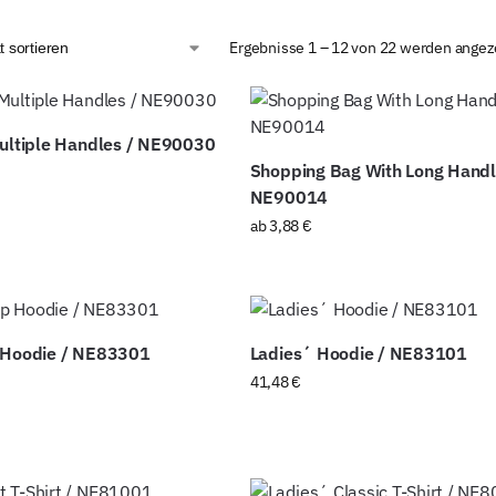
Ergebnisse 1 – 12 von 22 werden angez
Multiple Handles / NE90030
Shopping Bag With Long Handl
NE90014
ab
3,88
€
 Hoodie / NE83301
Ladies´ Hoodie / NE83101
41,48
€