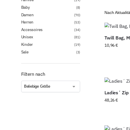
Baby
(8)
Damen
(70)
Herren
(53)
Accessoires
(34)
Unisex
(81)
Twill Bag, 
Kinder
(19)
10,96
€
Sale
(3)
Filtern nach
Ladies´ Zip
48,26
€