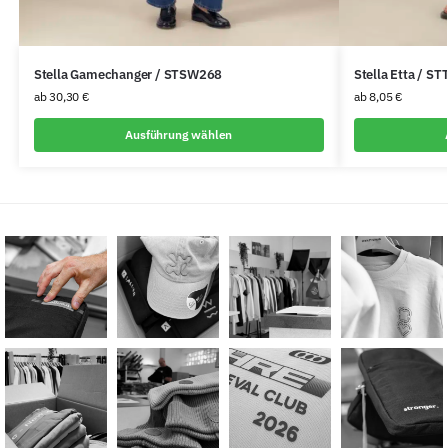
Stella Gamechanger / STSW268
Stella Etta / S
ab
30,30
€
ab
8,05
€
Ausführung wählen