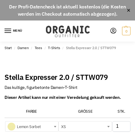
Der
Profi-Datencheck
ist aktuell
kostenlos
(die Kosten
✕
werden im Checkout automatisch abgezogen).
MENÜ
0
Start
Damen
Tees
T-Shirts
Stella Expresser 2.0 / STTW079
/
/
/
/
Stella Expresser 2.0 / STTW079
Das kultige, figurbetonte Damen-T-Shirt
Dieser Artikel kann nur mit einer Veredelung gekauft werden.
FARBE
GRÖSSE
STK.
Lemon Sorbet
XS