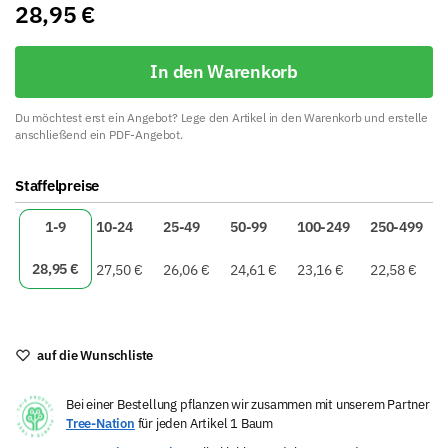
28,95
€
In den Warenkorb
Du möchtest erst ein Angebot? Lege den Artikel in den Warenkorb und erstelle
anschließend ein PDF-Angebot.
A
Staffelpreise
l
t
1-9
10-24
25-49
50-99
100-249
250-499
e
r
28,95
€
27,50
€
26,06
€
24,61
€
23,16
€
22,58
€
n
a
t
i
auf die Wunschliste
v
e
Bei einer Bestellung pflanzen wir zusammen mit unserem Partner
:
Tree-Nation
für jeden Artikel 1 Baum