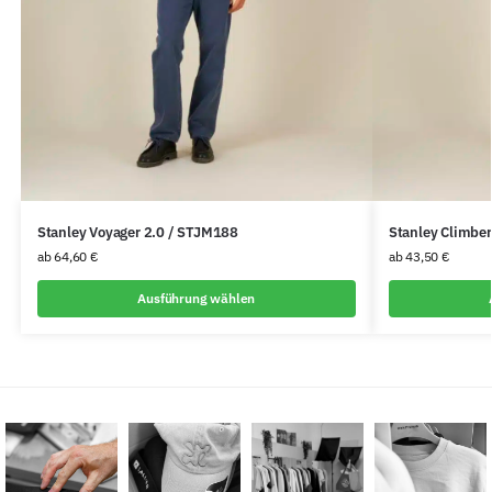
Stanley Voyager 2.0 / STJM188
Stanley Climbe
ab
64,60
€
ab
43,50
€
Ausführung wählen