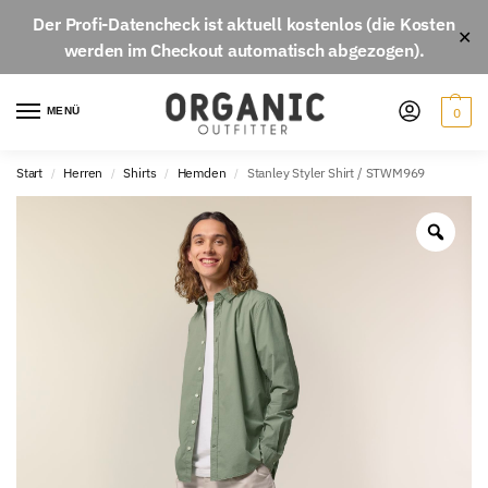
Der
Profi-Datencheck
ist aktuell
kostenlos
(die Kosten
✕
werden im Checkout automatisch abgezogen).
MENÜ
0
Start
Herren
Shirts
Hemden
Stanley Styler Shirt / STWM969
/
/
/
/