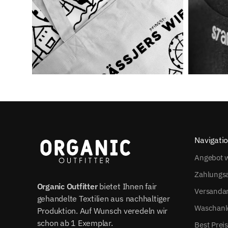
Navigati
Angebot w
Zahlungs
Organic Outfitter
bietet Ihnen fair
Versanda
gehandelte Textilien aus nachhaltiger
Waschanl
Produktion. Auf Wunsch veredeln wir
schon ab 1 Exemplar.
Best Prei