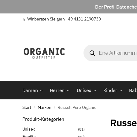
Der
Profi-Datench
📱
Wir beraten Sie gern +49 4131 2190730
Damen
Herren
Unisex
Kinder
Ba
Start
Marken
Russell Pure Organic
/
/
Produkt-Kategorien
Russe
Unisex
(81)
Familie
(19)