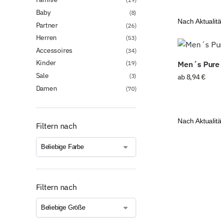
Baby
(8)
Partner
(26)
Herren
(53)
Accessoires
(34)
Kinder
(19)
Men´s Pure 
Sale
(3)
ab
8,94
€
Damen
(70)
Filtern nach
Filtern nach