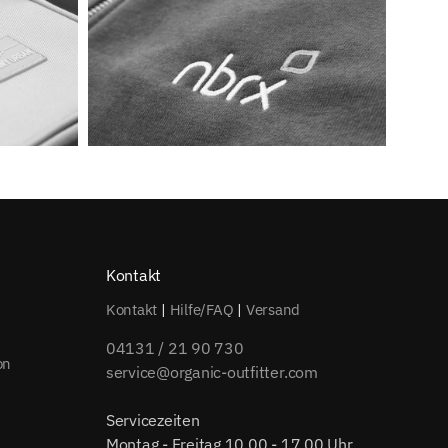
Kontakt
Kontakt
|
Hilfe/FAQ
|
Versand
04131 / 21 90 730
on
service@organic-outfitter.com
Servicezeiten
Montag - Freitag 10.00 - 17.00 Uhr