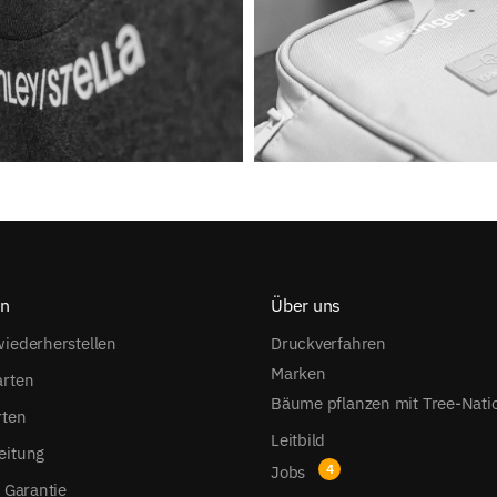
on
Über uns
iederherstellen
Druckverfahren
Marken
arten
Bäume pflanzen mit Tree-Nati
rten
Leitbild
eitung
Jobs
s Garantie