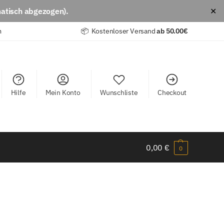
atisch abgezogen).
✕
m
📦 Kostenloser Versand
ab
50.00€
Hilfe
Mein Konto
Wunschliste
Checkout
0,00
€
0