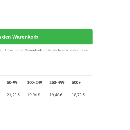
n den Warenkorb
n Artikel in den Warenkorb und erstelle anschließend ein
50-99
100-249
250-499
500+
21,21
€
19,96
€
19,46
€
18,71
€