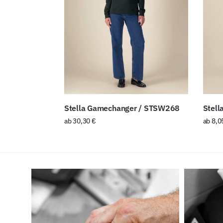
Stella Gamechanger / STSW268
Stell
ab
30,30
€
ab
8,0