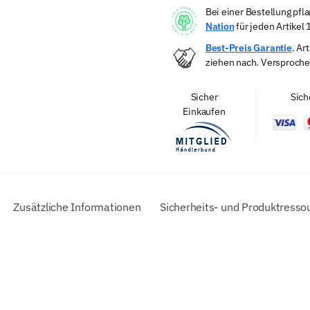
e
Bei einer Bestellung pf
:
Nation
für jeden Artikel
Best-Preis Garantie
. Ar
ziehen nach. Versproche
Sicher
Sich
Einkaufen
Zusätzliche Informationen
Sicherheits- und Produktresso