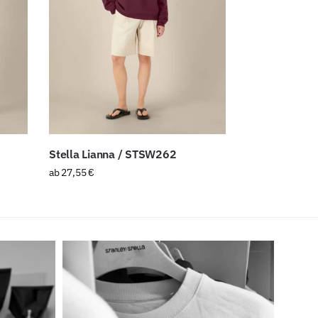
Stella Lianna / STSW262
ab
27,55
€