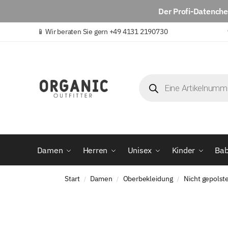
Der
Profi-Datench
📱
Wir beraten Sie gern +49 4131 2190730
Damen
Herren
Unisex
Kinder
Ba
Start
Damen
Oberbekleidung
Nicht gepolst
/
/
/