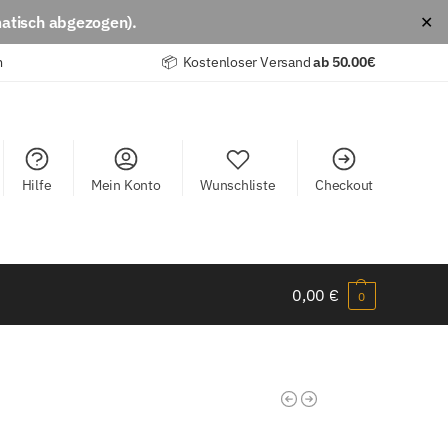
atisch abgezogen).
✕
m
📦 Kostenloser Versand
ab
50.00€
Hilfe
Mein Konto
Wunschliste
Checkout
0,00
€
0