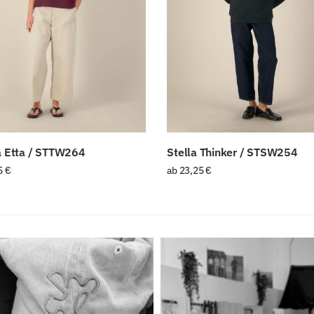
a Etta / STTW264
Stella Thinker / STSW254
5
€
ab
23,25
€