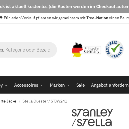
eck
ist aktuell
kostenlos
(die Kosten werden im Checkout autom
🌳 Für jeden Verkauf pflanzen wir gemeinsam mit
Tree-Nation
einen Bau
by
Accessoires
Marken
Sale
Angebot anfordern
erte Jacke
Stella Quester / STJW241
/