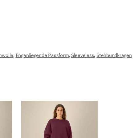
mwolle
,
Enganliegende Passform
,
Sleeveless
,
Stehbundkragen