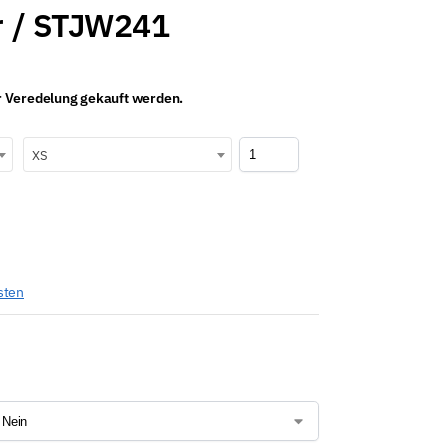
r / STJW241
er Veredelung gekauft werden.
XS
sten