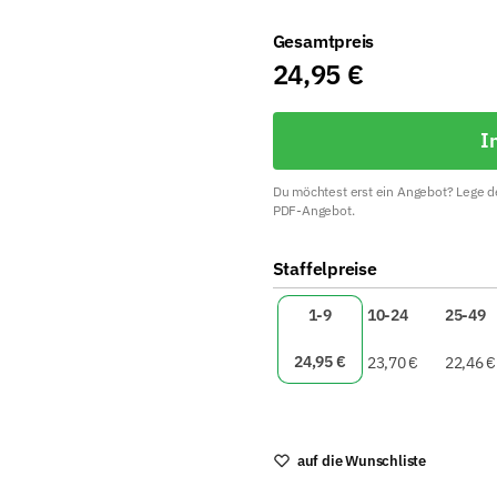
Gesamtpreis
24,95
€
I
Du möchtest erst ein Angebot? Lege de
PDF-Angebot.
A
Staffelpreise
l
t
1-9
10-24
25-49
e
r
24,95
€
23,70
€
22,46
€
n
a
t
i
auf die Wunschliste
v