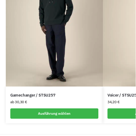
Gamechanger / STSU257
Voicer / STSU2
ab
30,30
€
34,20
€
Ausführung wählen