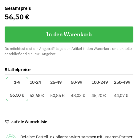
Gesamtpreis
56,50
€
In den Warenkorb
Du möchtest erst ein Angebot? Lege den Artikel in den Warenkorb und erstelle
anschließend ein PDF-Angebot.
A
Staffelpreise
l
t
1-9
10-24
25-49
50-99
100-249
250-499
e
r
56,50
€
53,68
€
50,85
€
48,03
€
45,20
€
44,07
€
n
a
t
i
auf die Wunschliste
v
e
Bei einer Bestellung pflanzen wir zusammen mit unserem Partner
: