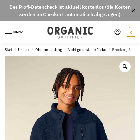
Der
Profi-Datencheck
ist aktuell
kostenlos
(die Kosten
✕
werden im Checkout automatisch abgezogen).
MENÜ
0
Start
Unisex
Oberbekleidung
Nicht gepolsterte Jacke
Brooker / STJU248
/
/
/
/