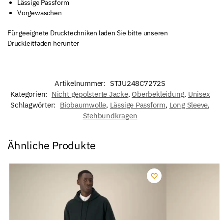
Lässige Passform
Vorgewaschen
Für geeignete Drucktechniken laden Sie bitte unseren
Druckleitfaden herunter
Artikelnummer:
STJU248C7272S
Kategorien:
Nicht gepolsterte Jacke
,
Oberbekleidung
,
Unisex
Schlagwörter:
Biobaumwolle
,
Lässige Passform
,
Long Sleeve
,
Stehbundkragen
Ähnliche Produkte