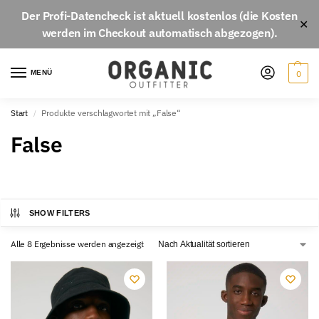
Der
Profi-Datencheck
ist aktuell
kostenlos
(die Kosten
✕
werden im Checkout automatisch abgezogen).
MENÜ
0
Start
Produkte verschlagwortet mit „False“
/
False
SHOW FILTERS
Alle 8 Ergebnisse werden angezeigt