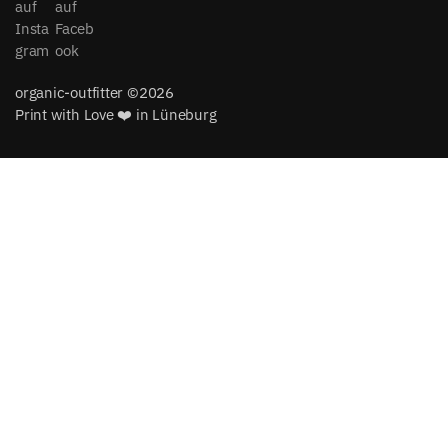
organic-outfitter ©2026
Print with Love ❤️ in Lüneburg