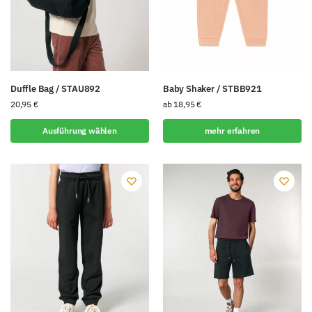
Duffle Bag / STAU892
Baby Shaker / STBB921
20,95
€
ab
18,95
€
Ausführung wählen
mehr erfahren