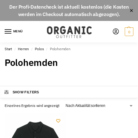
Der
Profi-Datencheck
ist aktuell
kostenlos
(die Kosten
✕
werden im Checkout automatisch abgezogen).
MENÜ
0
Start
Herren
Polos
Polohemden
/
/
/
Polohemden
SHOW FILTERS
Einzelnes Ergebnis wird angezeigt