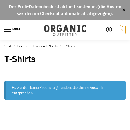
Der
Profi-Datencheck
ist aktuell
kostenlos
(die Kosten
✕
werden im Checkout automatisch abgezogen).
MENÜ
0
Start
Herren
Fashion T-Shirts
T-Shirts
/
/
/
T-Shirts
Es wurden keine Produkte gefunden, die deiner Auswahl
entsprechen.