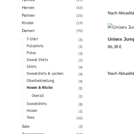
Herren
(53)
Partner
(26)
Kinder
(19)
Damen
(70)
Unisex Jum
T-Shirt
(3)
Poloshirts
86,38
€
(1)
Polos
(2)
Sweat Shirts
(7)
Shirts
(4)
Sweatshirts & -jacken
(4)
Oberbekleidung
(9)
Hosen & Röcke
(1)
Overall
(1)
Sweatshirts
(8)
Hosen
(1)
Tees
(30)
Sale
(3)
Accessoires