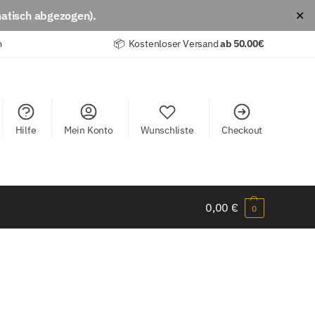
atisch abgezogen).
✕
m
📦 Kostenloser Versand
ab
50.00€
Hilfe
Mein Konto
Wunschliste
Checkout
0,00
€
0