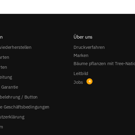
on
Über uns
iederherstellen
Druckverfahren
Marken
arten
Bäume pflanzen mit Tree-Nati
rten
Leitbild
eitung
Jobs
s Garantie
belehrung / Button
ne Geschäftsbedingungen
utzerklärung
um