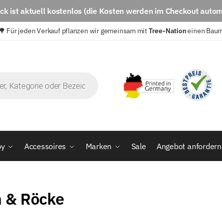
eck
ist aktuell
kostenlos
(die Kosten werden im Checkout autom
🌳 Für jeden Verkauf pflanzen wir gemeinsam mit
Tree-Nation
einen Bau
by
Accessoires
Marken
Sale
Angebot anfordern
 & Röcke