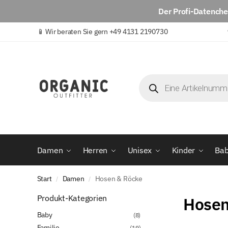
Der
Profi-Datench
📱
Wir beraten Sie gern +49 4131 2190730
Damen
Herren
Unisex
Kinder
Ba
Start
Damen
Hosen & Röcke
/
/
Produkt-Kategorien
Hosen
Baby
(8)
Familie
(19)