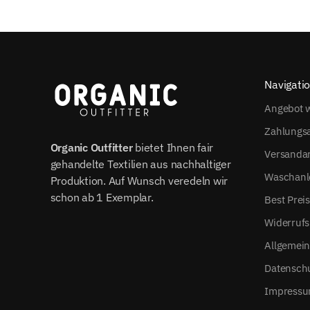
Navigati
Angebot w
Zahlungs
Organic Outfitter
bietet Ihnen fair
Versanda
gehandelte Textilien aus nachhaltiger
Waschanl
Produktion. Auf Wunsch veredeln wir
schon ab 1 Exemplar.
Best Prei
Widerrufs
Allgemei
Datensch
Impress