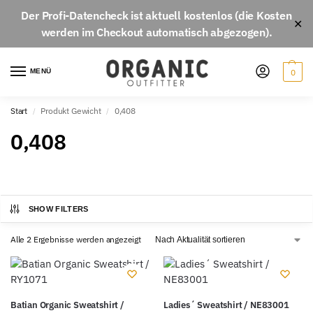
Der
Profi-Datencheck
ist aktuell
kostenlos
(die Kosten
✕
werden im Checkout automatisch abgezogen).
MENÜ
0
Start
Produkt Gewicht
0,408
/
/
0,408
SHOW FILTERS
Alle 2 Ergebnisse werden angezeigt
Batian Organic Sweatshirt /
Ladies´ Sweatshirt / NE83001