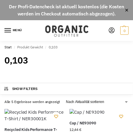
Der
Profi-Datencheck
ist aktuell
kostenlos
(die Kosten
✕
werden im Checkout automatisch abgezogen).
MENÜ
0
Start
Produkt Gewicht
0,103
/
/
0,103
SHOW FILTERS
Alle 5 Ergebnisse werden angezeigt
Cap / NE93090
Recycled Kids Performance T-
12,44
€