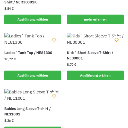
Shirt / NER30001K
8,84
€
Ausführung wählen
mehr erfahren
Ladies´ Tank Top / NE81300
Kids´ Short Sleeve T-Shirt /
NE30001
10,72
€
8,70
€
Ausführung wählen
Ausführung wählen
Babies Long Sleeve T-shirt /
NE11001
8,36
€