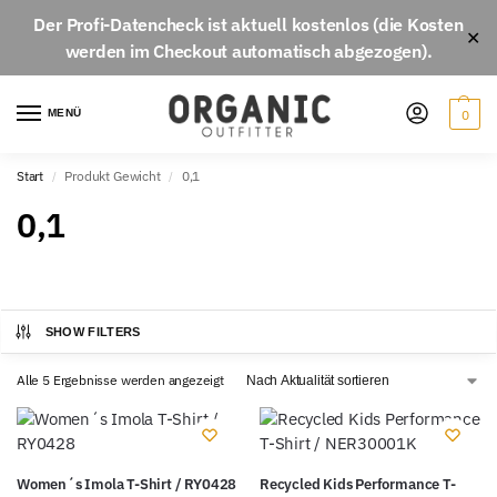
Der
Profi-Datencheck
ist aktuell
kostenlos
(die Kosten
✕
werden im Checkout automatisch abgezogen).
MENÜ
0
Start
Produkt Gewicht
0,1
/
/
0,1
SHOW FILTERS
Alle 5 Ergebnisse werden angezeigt
Women´s Imola T-Shirt / RY0428
Recycled Kids Performance T-