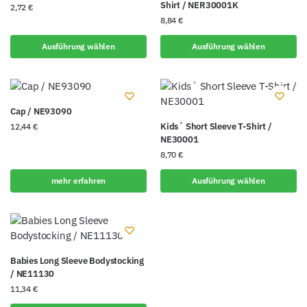
Shirt / NER30001K
2,72
€
8,84
€
Ausführung wählen
Ausführung wählen
Cap / NE93090
Kids´ Short Sleeve T-Shirt /
12,44
€
NE30001
8,70
€
mehr erfahren
Ausführung wählen
Babies Long Sleeve Bodystocking
/ NE11130
11,34
€