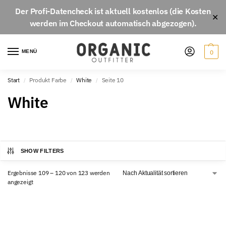
Der
Profi-Datencheck
ist aktuell
kostenlos
(die Kosten
✕
werden im Checkout automatisch abgezogen).
MENÜ
0
Start
Produkt Farbe
White
Seite 10
/
/
/
White
SHOW FILTERS
Ergebnisse 109 – 120 von 123 werden
angezeigt