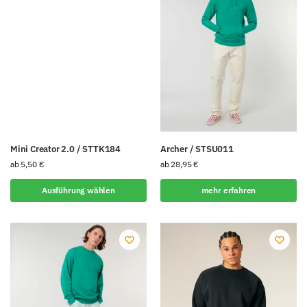
Mini Creator 2.0 / STTK184
Archer / STSU011
ab
5,50
€
ab
28,95
€
Ausführung wählen
mehr erfahren