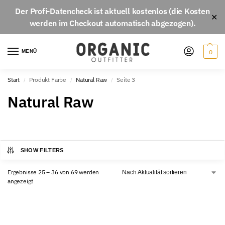
Der
Profi-Datencheck
ist aktuell
kostenlos
(die Kosten
✕
werden im Checkout automatisch abgezogen).
MENÜ
0
Start
Produkt Farbe
Natural Raw
Seite 3
/
/
/
Natural Raw
SHOW FILTERS
Ergebnisse 25 – 36 von 69 werden
angezeigt