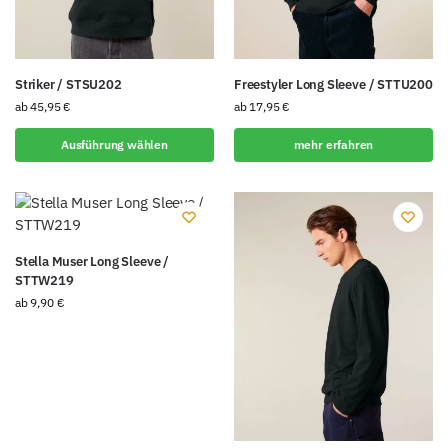
Striker / STSU202
Freestyler Long Sleeve / STTU200
ab
45,95
€
ab
17,95
€
Ausführung wählen
mehr erfahren
Stella Muser Long Sleeve /
STTW219
ab
9,90
€