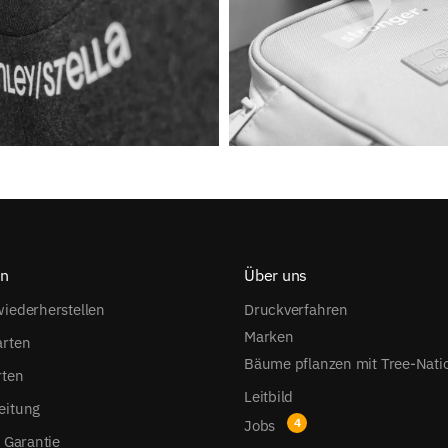
on
Über uns
iederherstellen
Druckverfahren
Marken
arten
Bäume pflanzen mit Tree-Nati
rten
Leitbild
eitung
Jobs
s Garantie