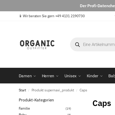
Der
Profi-Datench
📱
Wir beraten Sie gern +49 4131 2190730
Damen
Herren
Unisex
Kinder
Ba
Start
Produkt supernavi_produkt
Caps
/
/
Produkt-Kategorien
Caps
Familie
(19)
Baby
(8)