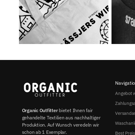
Navigati
Angebot w
Zahlungs
Organic Outfitter
bietet Ihnen fair
Versanda
gehandelte Textilien aus nachhaltiger
Waschanl
Produktion. Auf Wunsch veredeln wir
schon ab 1 Exemplar.
Best Prei