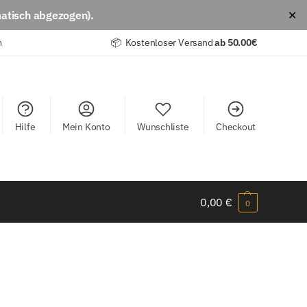
atisch abgezogen).
✕
m
📦 Kostenloser Versand
ab
50.00€
Hilfe
Mein Konto
Wunschliste
Checkout
0,00
€
0