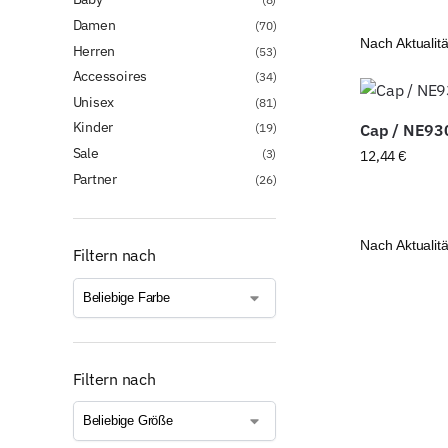
Damen
(70)
Herren
(53)
Accessoires
(34)
Unisex
(81)
Kinder
(19)
Cap / NE93
Sale
(3)
12,44
€
Partner
(26)
Filtern nach
Filtern nach