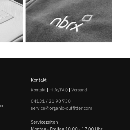
Kontakt
Kontakt
|
Hilfe/FAQ
|
Versand
04131 / 21 90 730
on
service@organic-outfitter.com
Servicezeiten
Montag - Freitag 10.00 - 17.00 Uhr