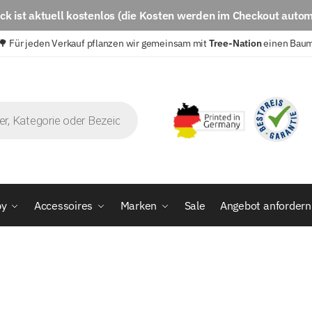
eck
ist aktuell
kostenlos
(die Kosten werden im Checkout autom
🌳 Für jeden Verkauf pflanzen wir gemeinsam mit
Tree-Nation
einen Bau
by
Accessoires
Marken
Sale
Angebot anfordern