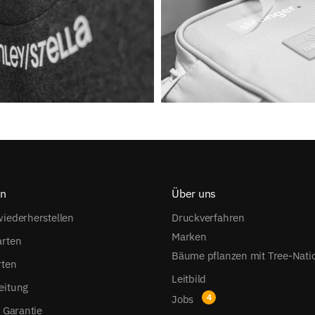
on
Über uns
iederherstellen
Druckverfahren
Marken
arten
Bäume pflanzen mit Tree-Nati
rten
Leitbild
eitung
Jobs
s Garantie