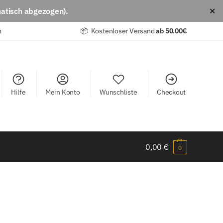
atisch abgezogen).
✕
m
📦 Kostenloser Versand
ab
50.00€
Hilfe
Mein Konto
Wunschliste
Checkout
0,00
€
0