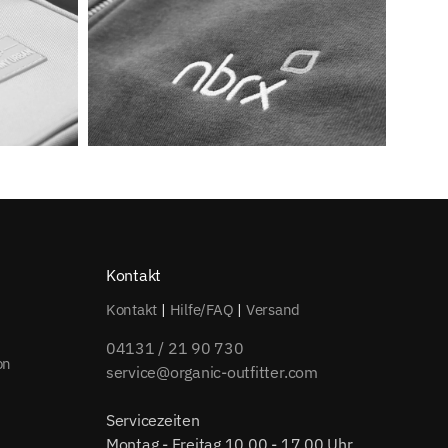
Kontakt
Kontakt
|
Hilfe/FAQ
|
Versand
04131 / 21 90 730
on
service@organic-outfitter.com
Servicezeiten
Montag - Freitag 10.00 - 17.00 Uhr