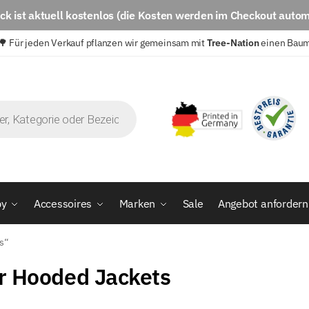
eck
ist aktuell
kostenlos
(die Kosten werden im Checkout autom
🌳 Für jeden Verkauf pflanzen wir gemeinsam mit
Tree-Nation
einen Bau
by
Accessoires
Marken
Sale
Angebot anfordern
ts“
r Hooded Jackets