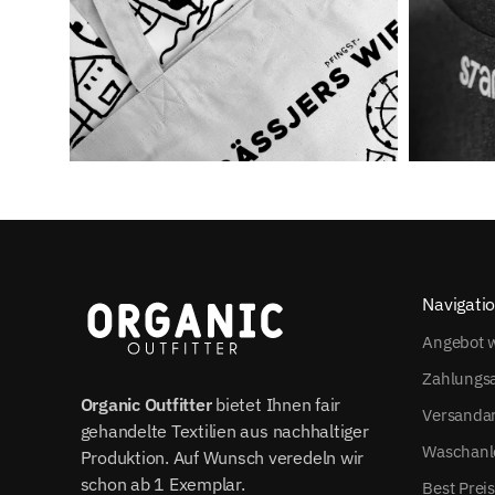
Navigati
Angebot w
Zahlungs
Organic Outfitter
bietet Ihnen fair
Versanda
gehandelte Textilien aus nachhaltiger
Waschanl
Produktion. Auf Wunsch veredeln wir
schon ab 1 Exemplar.
Best Prei