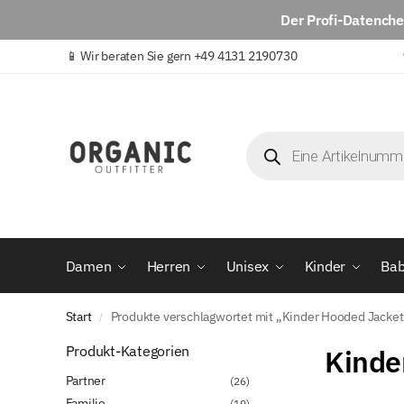
Der
Profi-Datench
📱
Wir beraten Sie gern +49 4131 2190730
Damen
Herren
Unisex
Kinder
Ba
Start
Produkte verschlagwortet mit „Kinder Hooded Jacke
/
Produkt-Kategorien
Kinde
Partner
(26)
Familie
(19)