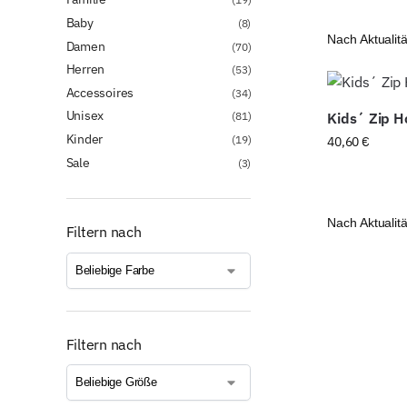
Baby
(8)
Damen
(70)
Herren
(53)
Accessoires
(34)
Unisex
(81)
Kids´ Zip 
Kinder
(19)
40,60
€
Sale
(3)
Filtern nach
Filtern nach