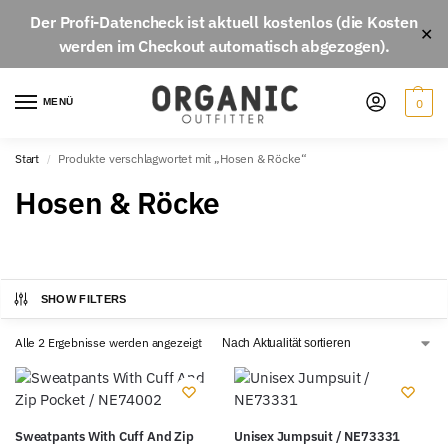
Der
Profi-Datencheck
ist aktuell
kostenlos
(die Kosten
✕
werden im Checkout automatisch abgezogen).
MENÜ
0
Start
Produkte verschlagwortet mit „Hosen & Röcke“
/
Hosen & Röcke
SHOW FILTERS
Alle 2 Ergebnisse werden angezeigt
Sweatpants With Cuff And Zip
Unisex Jumpsuit / NE73331