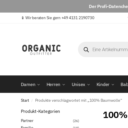
Der
Profi-Datench
📱
Wir beraten Sie gern +49 4131 2190730
Damen
Herren
Unisex
Kinder
Ba
Start
Produkte verschlagwortet mit „100% Baumwolle“
/
Produkt-Kategorien
100%
Partner
(26)
Familie
(19)