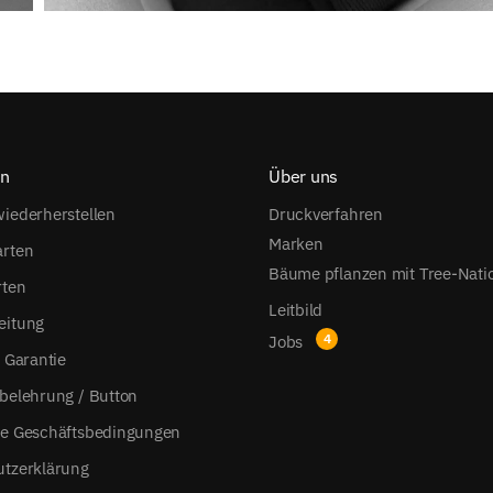
on
Über uns
iederherstellen
Druckverfahren
Marken
arten
Bäume pflanzen mit Tree-Nati
rten
Leitbild
eitung
Jobs
s Garantie
belehrung / Button
ne Geschäftsbedingungen
utzerklärung