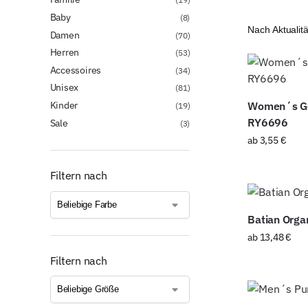
Baby
(8)
Damen
(70)
Herren
(53)
Accessoires
(34)
Unisex
(81)
Kinder
Women´s Gol
(19)
RY6696
Sale
(3)
ab
3,55
€
Filtern nach
Batian Orga
ab
13,48
€
Filtern nach