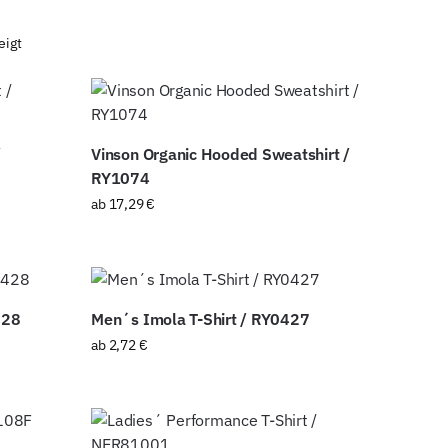
eigt
/
Vinson Organic Hooded Sweatshirt /
RY1074
ab
17,29
€
428
Men´s Imola T-Shirt / RY0427
ab
2,72
€