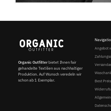
Navigati
Angebot w
Zahlungs
Organic Outfitter
bietet Ihnen fair
Versanda
gehandelte Textilien aus nachhaltiger
Waschanl
Produktion. Auf Wunsch veredeln wir
schon ab 1 Exemplar.
Best Prei
Widerrufs
Allgemei
Datensch