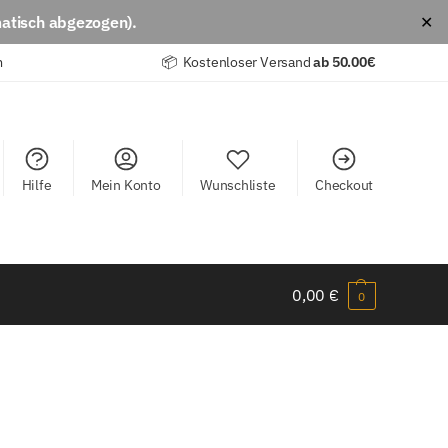
atisch abgezogen).
✕
m
📦 Kostenloser Versand
ab
50.00€
Hilfe
Mein Konto
Wunschliste
Checkout
0,00
€
0