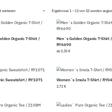
Ergebnisse 1 – 12 von 52 werden angez
den Organic T-Shirt /
Men´s Golden Organic T-Shirt 
RY6690
ab
3,55
€
nic Sweatshirt / RY1071
Women´s Imola T-Shirt / RY0
2,72
€