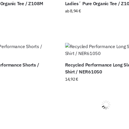
Organic Tee / Z108M
Ladies´ Pure Organic Tee / Z1
ab
8,94
€
rformance Shorts /
Recycled Performance Long Sl
Shirt / NER61050
14,92
€