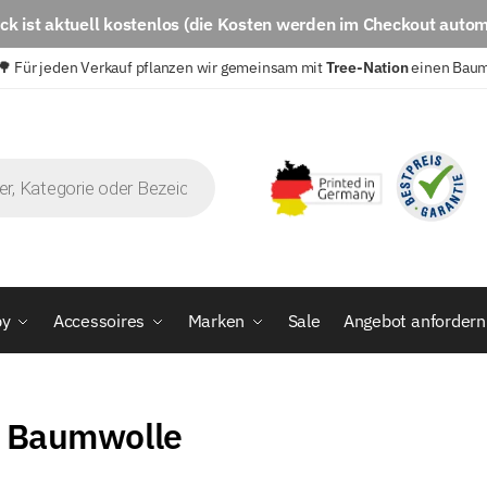
eck
ist aktuell
kostenlos
(die Kosten werden im Checkout autom
🌳 Für jeden Verkauf pflanzen wir gemeinsam mit
Tree-Nation
einen Bau
by
Accessoires
Marken
Sale
Angebot anfordern
 Baumwolle