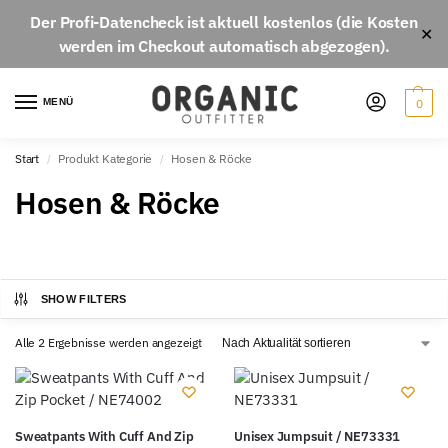
Der
Profi-Datencheck
ist aktuell
kostenlos
(die Kosten
✕
werden im Checkout automatisch abgezogen).
MENÜ
0
Start
Produkt Kategorie
Hosen & Röcke
/
/
Hosen & Röcke
SHOW FILTERS
Alle 2 Ergebnisse werden angezeigt
Sweatpants With Cuff And Zip
Unisex Jumpsuit / NE73331