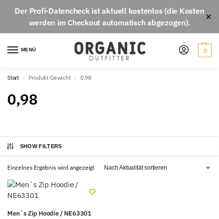
Der
Profi-Datencheck
ist aktuell
kostenlos
(die Kosten
✕
werden im Checkout automatisch abgezogen).
MENÜ
0
Start
Produkt Gewicht
0,98
/
/
0,98
SHOW FILTERS
Einzelnes Ergebnis wird angezeigt
Men´s Zip Hoodie / NE63301