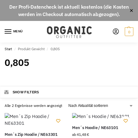
Der
Profi-Datencheck
ist aktuell
kostenlos
(die Kosten
✕
werden im Checkout automatisch abgezogen).
MENÜ
0
Start
Produkt Gewicht
0,805
/
/
0,805
SHOW FILTERS
Alle 2 Ergebnisse werden angezeigt
Men´s Hoodie / NE63101
Men´s Zip Hoodie / NE63301
ab
41,48
€