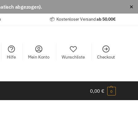
atisch abgezogen).
✕
m
📦 Kostenloser Versand
ab
50.00€
Hilfe
Mein Konto
Wunschliste
Checkout
0,00
€
0