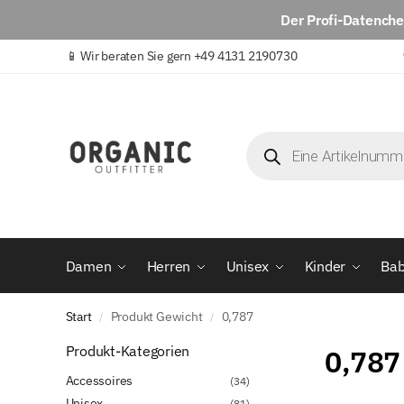
Der
Profi-Datench
📱
Wir beraten Sie gern +49 4131 2190730
Damen
Herren
Unisex
Kinder
Ba
Start
Produkt Gewicht
0,787
/
/
Produkt-Kategorien
0,787
Accessoires
(34)
Unisex
(81)