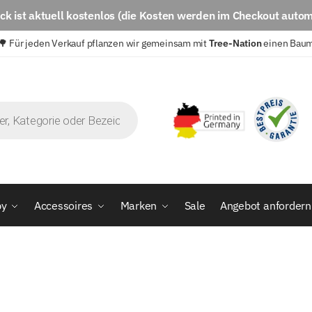
eck
ist aktuell
kostenlos
(die Kosten werden im Checkout autom
🌳 Für jeden Verkauf pflanzen wir gemeinsam mit
Tree-Nation
einen Bau
by
Accessoires
Marken
Sale
Angebot anfordern