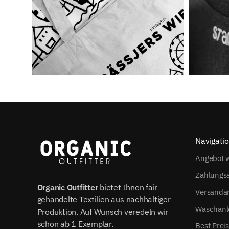
Navigati
Angebot w
Zahlungs
Organic Outfitter
bietet Ihnen fair
Versanda
gehandelte Textilien aus nachhaltiger
Waschanl
Produktion. Auf Wunsch veredeln wir
schon ab 1 Exemplar.
Best Prei