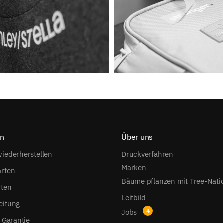
on
Über uns
iederherstellen
Druckverfahren
Marken
arten
Bäume pflanzen mit Tree-Nati
rten
Leitbild
eitung
Jobs
s Garantie