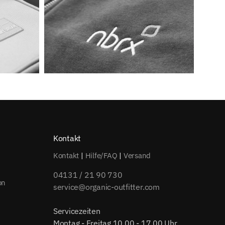
Kontakt
Kontakt
|
Hilfe/FAQ
|
Versand
04131 / 21 90 730
on
service@organic-outfitter.com
Servicezeiten
Montag - Freitag 10.00 - 17.00 Uhr