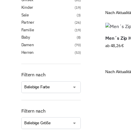
Kinder
(19)
Sale
(3)
Partner
(26)
Familie
(19)
Baby
(8)
Men´s Zip 
Damen
(70)
ab
48,26
€
Herren
(53)
Filtern nach
Filtern nach