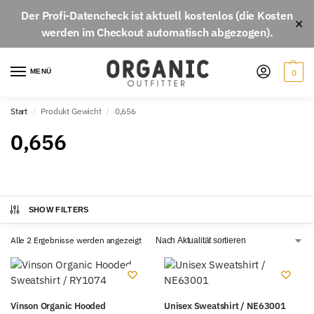
Der
Profi-Datencheck
ist aktuell
kostenlos
(die Kosten
✕
werden im Checkout automatisch abgezogen).
MENÜ
0
Start
Produkt Gewicht
0,656
/
/
0,656
SHOW FILTERS
Alle 2 Ergebnisse werden angezeigt
Vinson Organic Hooded
Unisex Sweatshirt / NE63001