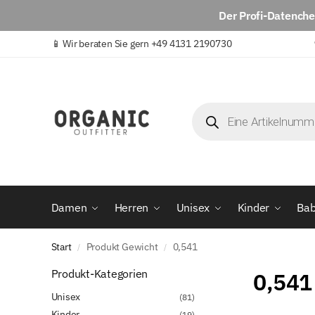
Der
Profi-Datench
📱
Wir beraten Sie gern +49 4131 2190730
Damen
Herren
Unisex
Kinder
Ba
Start
Produkt Gewicht
0,541
/
/
Produkt-Kategorien
0,541
Unisex
(81)
Kinder
(19)