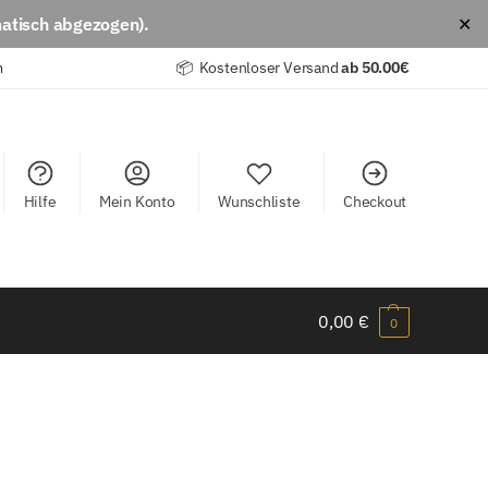
atisch abgezogen).
✕
m
📦 Kostenloser Versand
ab
50.00€
Hilfe
Mein Konto
Wunschliste
Checkout
0,00
€
0