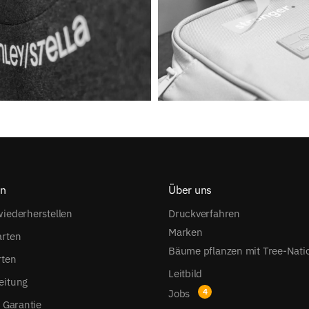
on
Über uns
iederherstellen
Druckverfahren
Marken
arten
Bäume pflanzen mit Tree-Nati
rten
Leitbild
eitung
Jobs
s Garantie