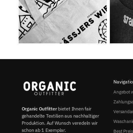
Navigati
Angebot w
Zahlungs
Organic Outfitter
bietet Ihnen fair
Versanda
gehandelte Textilien aus nachhaltiger
Waschanl
Produktion. Auf Wunsch veredeln wir
schon ab 1 Exemplar.
Best Prei