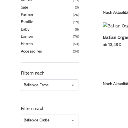
Sale
(3)
Partner
(26)
Familie
(19)
Baby
(8)
Damen
(70)
Batian Orga
Herren
(53)
ab
13,48
€
Accessoires
(34)
Filtern nach
Filtern nach