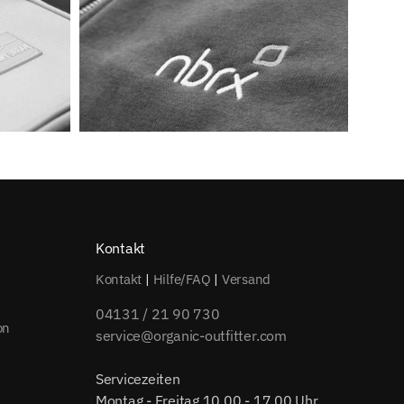
Kontakt
Kontakt
|
Hilfe/FAQ
|
Versand
04131 / 21 90 730
on
service@organic-outfitter.com
Servicezeiten
Montag - Freitag 10.00 - 17.00 Uhr