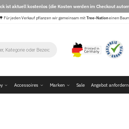
eck
ist aktuell
kostenlos
(die Kosten werden im Checkout autom
🌳 Für jeden Verkauf pflanzen wir gemeinsam mit
Tree-Nation
einen Bau
by
Accessoires
Marken
Sale
Angebot anfordern