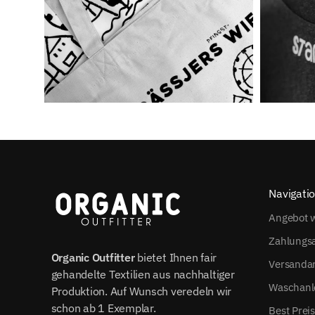
Navigati
Angebot w
Zahlungs
Organic Outfitter
bietet Ihnen fair
Versanda
gehandelte Textilien aus nachhaltiger
Waschanl
Produktion. Auf Wunsch veredeln wir
schon ab 1 Exemplar.
Best Prei