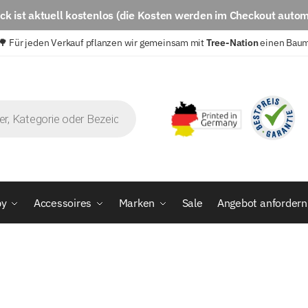
eck
ist aktuell
kostenlos
(die Kosten werden im Checkout autom
🌳 Für jeden Verkauf pflanzen wir gemeinsam mit
Tree-Nation
einen Bau
by
Accessoires
Marken
Sale
Angebot anfordern