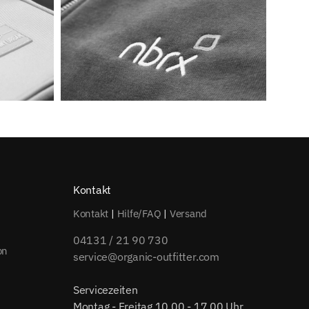
Kontakt
Kontakt
|
Hilfe/FAQ
|
Versand
04131 / 21 90 730
on
service@organic-outfitter.com
Servicezeiten
Montag - Freitag 10.00 - 17.00 Uhr