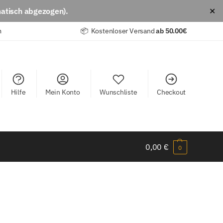
atisch abgezogen).
✕
m
📦 Kostenloser Versand
ab
50.00€
Hilfe
Mein Konto
Wunschliste
Checkout
0,00
€
0