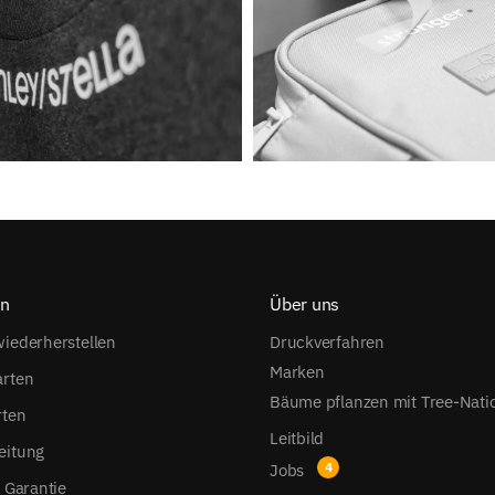
on
Über uns
iederherstellen
Druckverfahren
Marken
arten
Bäume pflanzen mit Tree-Nati
rten
Leitbild
eitung
Jobs
s Garantie