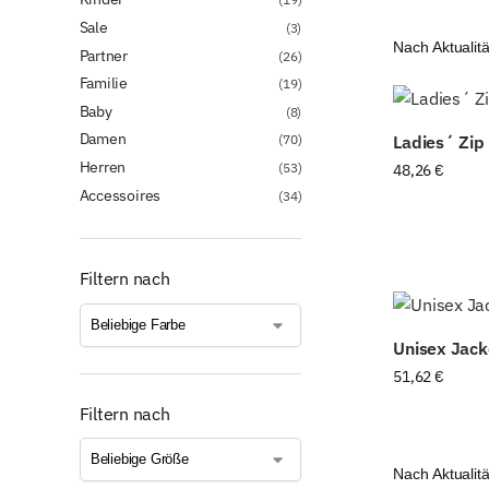
Sale
(3)
Partner
(26)
Familie
(19)
Baby
(8)
Damen
(70)
Ladies´ Zip
Herren
(53)
48,26
€
Accessoires
(34)
Filtern nach
Unisex Jack
51,62
€
Filtern nach