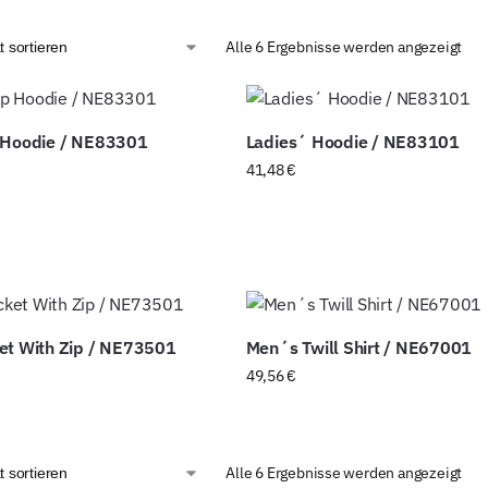
Alle 6 Ergebnisse werden angezeigt
 Hoodie / NE83301
Ladies´ Hoodie / NE83101
41,48
€
et With Zip / NE73501
Men´s Twill Shirt / NE67001
49,56
€
Alle 6 Ergebnisse werden angezeigt