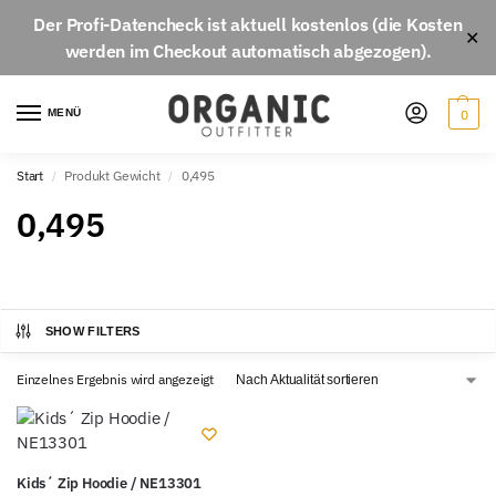
Der
Profi-Datencheck
ist aktuell
kostenlos
(die Kosten
✕
werden im Checkout automatisch abgezogen).
MENÜ
0
Start
Produkt Gewicht
0,495
/
/
0,495
SHOW FILTERS
Einzelnes Ergebnis wird angezeigt
Kids´ Zip Hoodie / NE13301