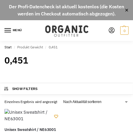
Der
Profi-Datencheck
ist aktuell
kostenlos
(die Kosten
✕
werden im Checkout automatisch abgezogen).
MENÜ
0
Start
Produkt Gewicht
0,451
/
/
0,451
SHOW FILTERS
Einzelnes Ergebnis wird angezeigt
Unisex Sweatshirt / NE63001