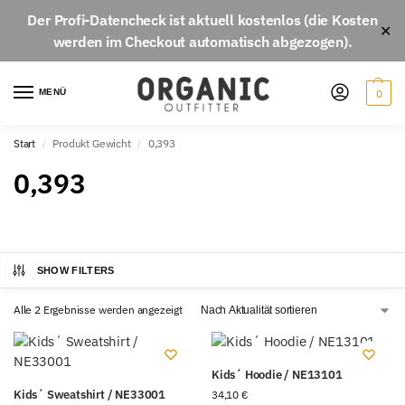
Der
Profi-Datencheck
ist aktuell
kostenlos
(die Kosten
✕
werden im Checkout automatisch abgezogen).
MENÜ
0
Start
Produkt Gewicht
0,393
/
/
0,393
SHOW FILTERS
Alle 2 Ergebnisse werden angezeigt
Kids´ Hoodie / NE13101
Kids´ Sweatshirt / NE33001
34,10
€