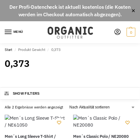
Der
Profi-Datencheck
ist aktuell
kostenlos
(die Kosten
✕
werden im Checkout automatisch abgezogen).
MENÜ
0
Start
Produkt Gewicht
0,373
/
/
0,373
SHOW FILTERS
Alle 2 Ergebnisse werden angezeigt
Men´s Long Sleeve T-Shirt /
Men´s Classic Polo / NE20080