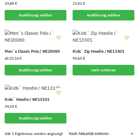
24,88
€
23,42
€
Ausführung wählen
Ausführung wählen
Men´s Classic Polo / NE20080
Kids´ Zip Hoodie / NE13301
ab
25,16
€
40,60
€
Ausführung wählen
mehr erfahren
Kids´ Hoodie / NE13101
34,10
€
Ausführung wählen
Alle 5 Ergebnisse werden angezeigt