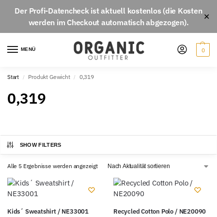
Der
Profi-Datencheck
ist aktuell
kostenlos
(die Kosten
✕
werden im Checkout automatisch abgezogen).
MENÜ
0
Start
Produkt Gewicht
0,319
/
/
0,319
SHOW FILTERS
Alle 5 Ergebnisse werden angezeigt
Kids´ Sweatshirt / NE33001
Recycled Cotton Polo / NE20090