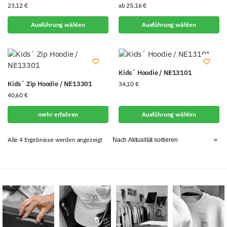
23,12
€
ab
25,16
€
Ausführung wählen
Ausführung wählen
Kids´ Hoodie / NE13101
Kids´ Zip Hoodie / NE13301
34,10
€
40,60
€
mehr erfahren
Ausführung wählen
Alle 4 Ergebnisse werden angezeigt