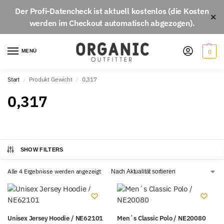
Der
Profi-Datencheck
ist aktuell
kostenlos
(die Kosten
✕
werden im Checkout automatisch abgezogen).
MENÜ
0
Start
Produkt Gewicht
0,317
/
/
0,317
SHOW FILTERS
Alle 4 Ergebnisse werden angezeigt
Unisex Jersey Hoodie / NE62101
Men´s Classic Polo / NE20080