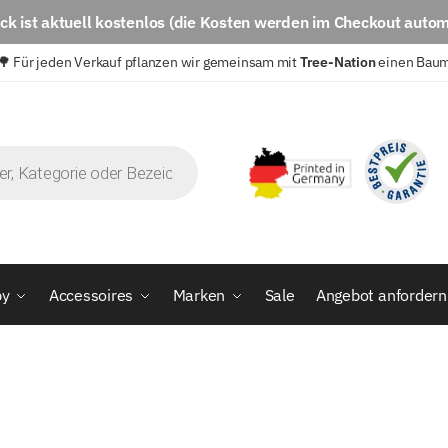
eck
ist aktuell
kostenlos
(die Kosten werden im Checkout autom
🌳 Für jeden Verkauf pflanzen wir gemeinsam mit
Tree-Nation
einen Bau
by
Accessoires
Marken
Sale
Angebot anfordern