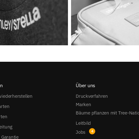
on
Über uns
iederherstellen
Druckverfahren
Marken
arten
Bäume pflanzen mit Tree-Nati
rten
Leitbild
eitung
Jobs
s Garantie