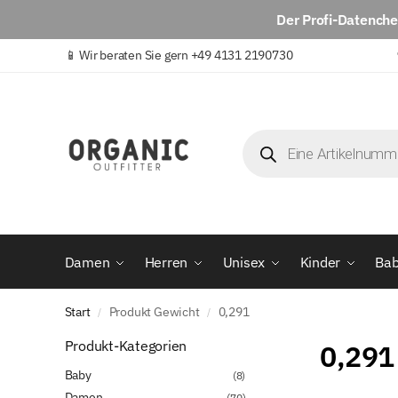
Der
Profi-Datench
📱
Wir beraten Sie gern +49 4131 2190730
Damen
Herren
Unisex
Kinder
Ba
Start
Produkt Gewicht
0,291
/
/
Produkt-Kategorien
0,291
Baby
(8)
Damen
(70)