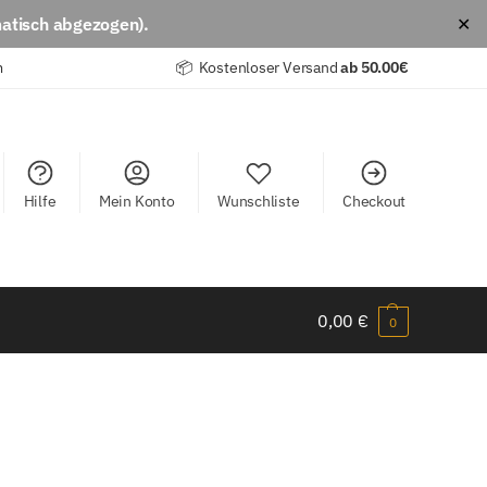
atisch abgezogen).
✕
m
📦 Kostenloser Versand
ab
50.00€
Hilfe
Mein Konto
Wunschliste
Checkout
0,00
€
0