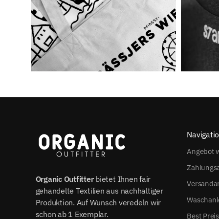
Navigati
Angebot w
Zahlungs
Organic Outfitter
bietet Ihnen fair
Versanda
gehandelte Textilien aus nachhaltiger
Waschanl
Produktion. Auf Wunsch veredeln wir
schon ab 1 Exemplar.
Best Prei