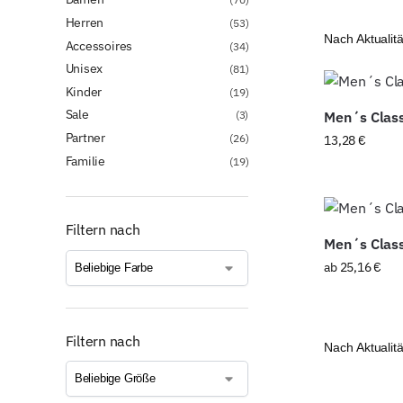
Herren
(53)
Accessoires
(34)
Unisex
(81)
Kinder
(19)
Sale
(3)
Men´s Class
Partner
(26)
13,28
€
Familie
(19)
Filtern nach
Men´s Class
ab
25,16
€
Filtern nach