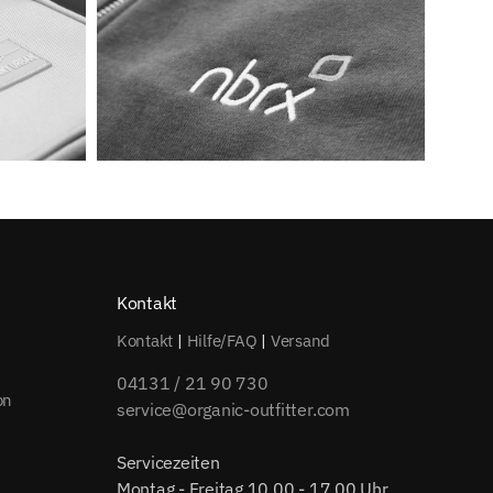
Kontakt
Kontakt
|
Hilfe/FAQ
|
Versand
04131 / 21 90 730
on
service@organic-outfitter.com
Servicezeiten
Montag - Freitag 10.00 - 17.00 Uhr