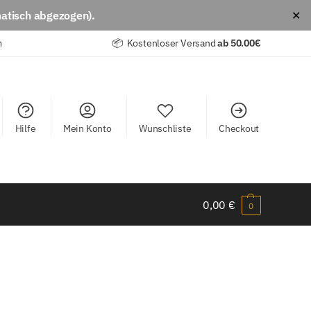
atisch abgezogen).
✕
m
📦 Kostenloser Versand
ab
50.00€
Hilfe
Mein Konto
Wunschliste
Checkout
0,00
€
0