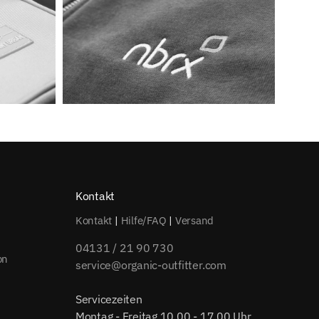
Kontakt
Kontakt
|
Hilfe/FAQ
|
Versand
04131 / 21 90 730
on
service@organic-outfitter.com
Servicezeiten
Montag - Freitag 10.00 - 17.00 Uhr