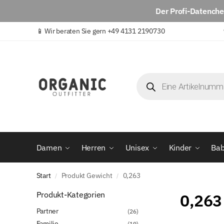
Der
Profi-Datench
📱
Wir beraten Sie gern +49 4131 2190730
Damen
Herren
Unisex
Kinder
Ba
Start
Produkt Gewicht
0,263
/
/
Produkt-Kategorien
0,263
Partner
(26)
Familie
(19)