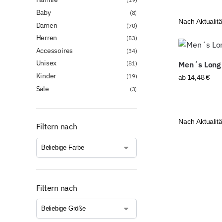
Baby
(8)
Damen
(70)
Herren
(53)
Accessoires
(34)
Unisex
(81)
Men´s Long 
Kinder
(19)
ab
14,48
€
Sale
(3)
Filtern nach
Filtern nach