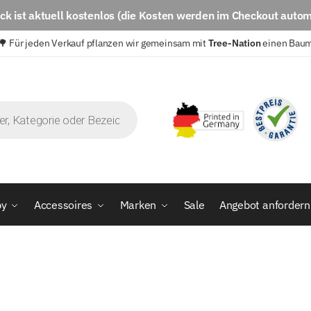
eck
ist aktuell
kostenlos
(die Kosten werden im Checkout autom
🌳 Für jeden Verkauf pflanzen wir gemeinsam mit
Tree-Nation
einen Bau
by
Accessoires
Marken
Sale
Angebot anfordern