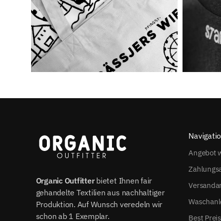
Navigati
Angebot w
Zahlungs
Organic Outfitter
bietet Ihnen fair
Versanda
gehandelte Textilien aus nachhaltiger
Waschanl
Produktion. Auf Wunsch veredeln wir
schon ab 1 Exemplar.
Best Prei