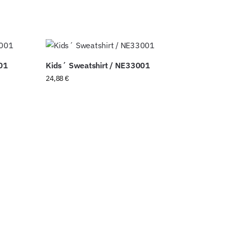
01
Kids´ Sweatshirt / NE33001
24,88
€