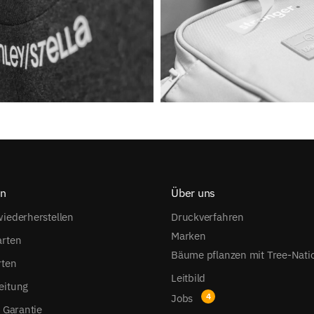
on
Über uns
iederherstellen
Druckverfahren
Marken
arten
Bäume pflanzen mit Tree-Nati
rten
Leitbild
eitung
Jobs
s Garantie