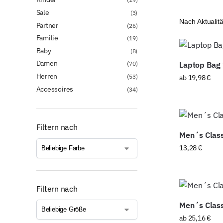
Sale
(3)
Partner
(26)
Familie
(19)
Baby
(8)
Damen
(70)
Laptop Bag
Herren
(53)
ab
19,98
€
Accessoires
(34)
Filtern nach
Men´s Class
13,28
€
Filtern nach
Men´s Class
ab
25,16
€