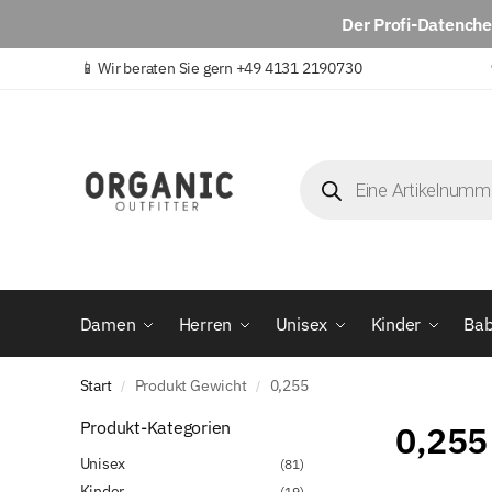
Der
Profi-Datench
📱
Wir beraten Sie gern +49 4131 2190730
Damen
Herren
Unisex
Kinder
Ba
Start
Produkt Gewicht
0,255
/
/
Produkt-Kategorien
0,255
Unisex
(81)
Kinder
(19)