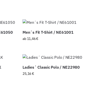
NE61050
Men´s Fit T-Shirt / NE61001
ab
11,46
€
K
Ladies´ Classic Polo / NE22980
25,16
€