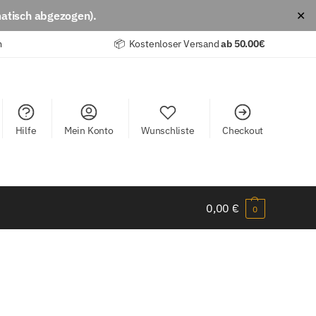
atisch abgezogen).
✕
m
📦 Kostenloser Versand
ab
50.00€
Hilfe
Mein Konto
Wunschliste
Checkout
0,00
€
0