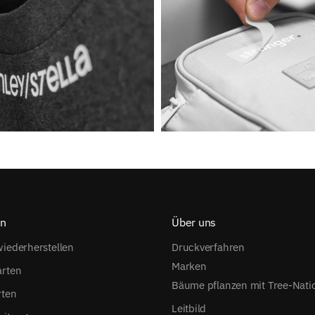
on
Über uns
iederherstellen
Druckverfahren
Marken
arten
Bäume pflanzen mit Tree-Nati
rten
Leitbild