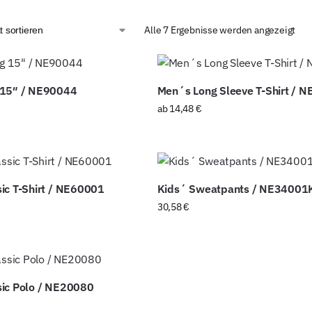
Alle 7 Ergebnisse werden angezeigt
 15″ / NE90044
Men´s Long Sleeve T-Shirt / 
ab
14,48
€
ic T-Shirt / NE60001
Kids´ Sweatpants / NE34001
30,58
€
ic Polo / NE20080