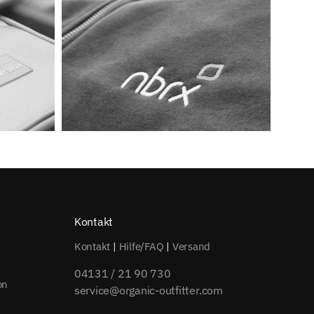
Kontakt
Kontakt
|
Hilfe/FAQ
|
Versand
04131 / 21 90 730
on
service@organic-outfitter.com