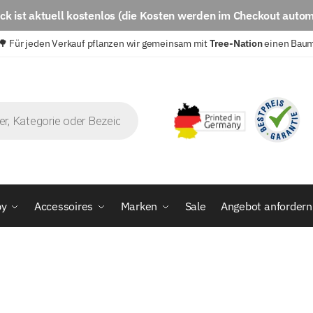
eck
ist aktuell
kostenlos
(die Kosten werden im Checkout autom
🌳 Für jeden Verkauf pflanzen wir gemeinsam mit
Tree-Nation
einen Bau
by
Accessoires
Marken
Sale
Angebot anfordern